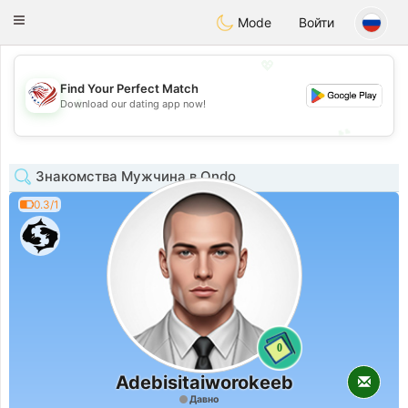
States
Dating
Toggle
Mode
Войти
navigation
💖
Find Your Perfect Match
💖
Download our dating app now!
💕
💕
Знакомства Мужчина в Ondo
0.3/1
0
Adebisitaiworokeeb
Давно