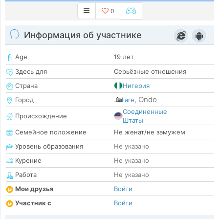
0
Информация об участнике
Age
19 лет
Здесь для
Серьёзные отношения
Страна
Нигерия
Ondo
Город
Ilare
,
Соединенные
Происхождение
Штаты
Семейное положение
Не женат/не замужем
Уровень образования
Не указано
Курение
Не указано
Работа
Не указано
Мои друзья
Войти
Участник с
Войти