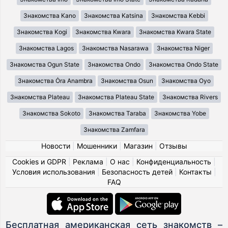
Знакомства Kano
Знакомства Katsina
Знакомства Kebbi
Знакомства Kogi
Знакомства Kwara
Знакомства Kwara State
Знакомства Lagos
Знакомства Nasarawa
Знакомства Niger
Знакомства Ogun State
Знакомства Ondo
Знакомства Ondo State
Знакомства Ȯra Anambra
Знакомства Osun
Знакомства Oyo
Знакомства Plateau
Знакомства Plateau State
Знакомства Rivers
Знакомства Sokoto
Знакомства Taraba
Знакомства Yobe
Знакомства Zamfara
Новости
|
Мошенники
|
Магазин
|
Отзывы
Cookies и GDPR
|
Реклама
|
О нас
|
Конфиденциальность
|
Условия использования
|
Безопасность детей
|
Контакты
|
FAQ
Бесплатная американская сеть знакомств –