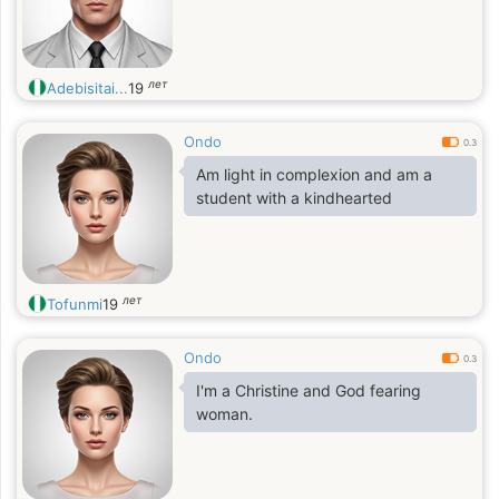
лет
Adebisitai...
19
Ondo
0.3
Am light in complexion and am a
student with a kindhearted
лет
Tofunmi
19
Ondo
0.3
I'm a Christine and God fearing
woman.