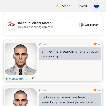
States
Dating
Toggle
Mode
Войти
navigation
💖
Find Your Perfect Match
💖
Download our dating app now!
💕
💕
Ondo
0.3
am new here searching for a through
relationship
лет
Adebisitai...
19
Ondo
0.3
hello everyone am new here
searching for a through relationship