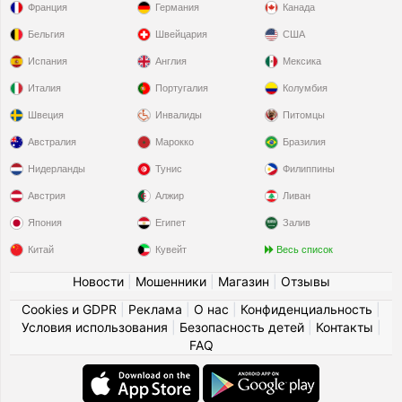
Франция
Германия
Канада
Бельгия
Швейцария
США
Испания
Англия
Мексика
Италия
Португалия
Колумбия
Швеция
Инвалиды
Питомцы
Австралия
Марокко
Бразилия
Нидерланды
Тунис
Филиппины
Австрия
Алжир
Ливан
Япония
Египет
Залив
Китай
Кувейт
Весь список
Новости
|
Мошенники
|
Магазин
|
Отзывы
Cookies и GDPR
|
Реклама
|
О нас
|
Конфиденциальность
|
Условия использования
|
Безопасность детей
|
Контакты
|
FAQ