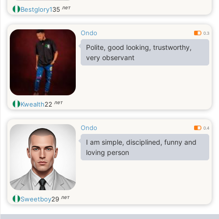
лет
Bestglory1
35
Ondo
0.3
Polite, good looking, trustworthy,
very observant
лет
Kwealth
22
Ondo
0.4
I am simple, disciplined, funny and
loving person
лет
Sweetboy
29