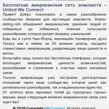
Бесплатная американская сеть знакомств –
United We Connect
Привет! Добро пожаловать в самое разнообразное
сообщество Америки для настоящих знакомств. States-
dating.com объединяет американских одиноких людей от
побережья до побережья, отмечая культурное
разнообразие, которое делает Америку уникальной.
Будь вы в суете Нью-Йорка, инновациях Калифорнии, духе
Техаса или в любом из 50 великих штатов, находите
совместимых американцев, разделяющих ваши ценности и
мечты.
Испытайте нашу полностью бесплатную платформу, которая
воплощает американские ценности возможностей,
разнообразия и стремления к счастью через значимые
связи.
Тысячи американцев уже построили долгосрочные
отношения через наше сообщество, которое ценит как
региональное разнообразие, так и национальное единство.
От золотых волн зерновых полей до пурпурных горных
вершин, ваша следующая великая американская связь уже
ждет вас!
© 2026 Copyright
ISN Connect
.
All rights reserved.