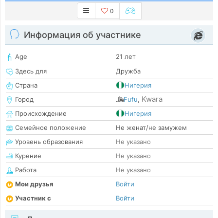
0
Информация об участнике
Age
21 лет
Здесь для
Дружба
Страна
Нигерия
Kwara
Город
Fufu
,
Происхождение
Нигерия
Семейное положение
Не женат/не замужем
Уровень образования
Не указано
Курение
Не указано
Работа
Не указано
Мои друзья
Войти
Участник с
Войти