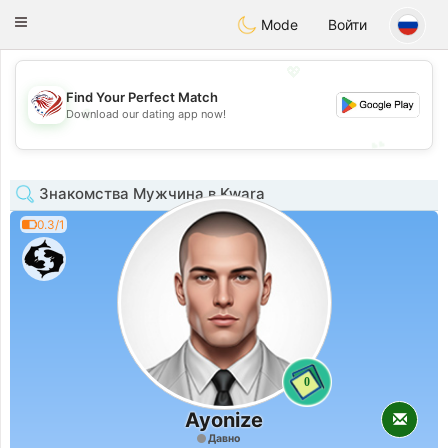
States
Dating
Toggle
Mode
Войти
navigation
💖
Find Your Perfect Match
💖
Download our dating app now!
💕
💕
Знакомства Мужчина в Kwara
0.3/1
0
Ayonize
Давно