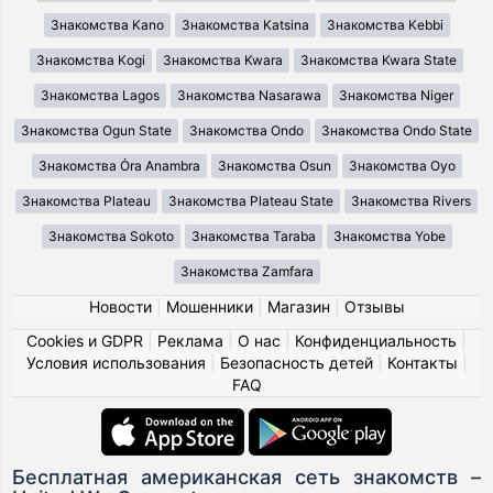
Знакомства Kano
Знакомства Katsina
Знакомства Kebbi
Знакомства Kogi
Знакомства Kwara
Знакомства Kwara State
Знакомства Lagos
Знакомства Nasarawa
Знакомства Niger
Знакомства Ogun State
Знакомства Ondo
Знакомства Ondo State
Знакомства Ȯra Anambra
Знакомства Osun
Знакомства Oyo
Знакомства Plateau
Знакомства Plateau State
Знакомства Rivers
Знакомства Sokoto
Знакомства Taraba
Знакомства Yobe
Знакомства Zamfara
Новости
|
Мошенники
|
Магазин
|
Отзывы
Cookies и GDPR
|
Реклама
|
О нас
|
Конфиденциальность
|
Условия использования
|
Безопасность детей
|
Контакты
|
FAQ
Бесплатная американская сеть знакомств –