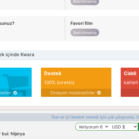
Belirtilmemiş
usunuz?
Favori film
Belirtilmemiş
ek içinde Kwara
Destek
Ciddi
100% ücretsiz
kaliteli
metler
Dinleyen moderatörler
Size en iyi hizmeti vermek için çok çalışıyoruz, l
 bul: Nijerya