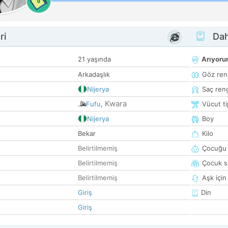
0
ri
Dah
21 yaşında
Arıyor
Arkadaşlık
Göz ren
Nijerya
Saç ren
Kwara
Fufu
,
Vücut ti
Nijerya
Boy
Bekar
Kilo
Belirtilmemiş
Çocuğu 
Belirtilmemiş
Çocuk sa
Belirtilmemiş
Aşk için
Giriş
Din
Giriş