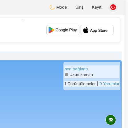
Mode
Giriş
Kayıt
💖
💕
son bağlantı
Uzun zaman
1 Görüntülemeler |
0 Yorumlar