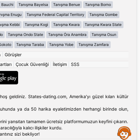
 Bauchi
Tanışma Bayelsa
Tanışma Benue
Tanışma Borno
nışma Enugu
Tanışma Federal Capital Territory
Tanışma Gombe
ışma Kebbi
Tanışma Kogi
Tanışma Kwara
Tanışma Kwara State
do
Tanışma Ondo State
Tanışma Ȯra Anambra
Tanışma Osun
Sokoto
Tanışma Taraba
Tanışma Yobe
Tanışma Zamfara
a
|
Görüşler
artları
|
Çocuk Güvenliği
|
İletişim
|
SSS
hoş geldiniz. States-dating.com, Amerika'yı güzel kılan kültür
'ın ruhunda ya da 50 harika eyaletimizden herhangi birinde olun,
erlerini yansıtan tamamen ücretsiz platformumuzun keyfini çıkarın.
cılığıyla kalıcı ilişkiler kurdu.
Assistance
tınız sizi bekliyor!