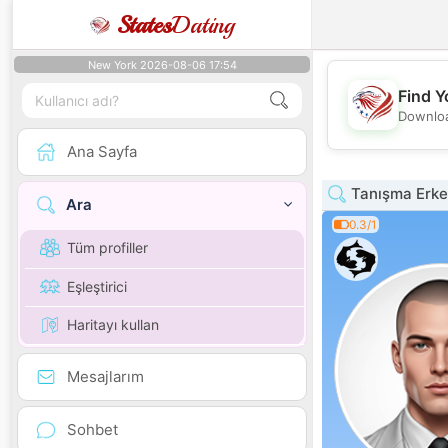
States
Dating
New York 2026-08-06 17:54
Find Y
Downloa
Ana Sayfa
Tanışma Erke
Ara
0.3/1
Tüm profiller
Eşleştirici
Haritayı kullan
Mesajlarım
Sohbet