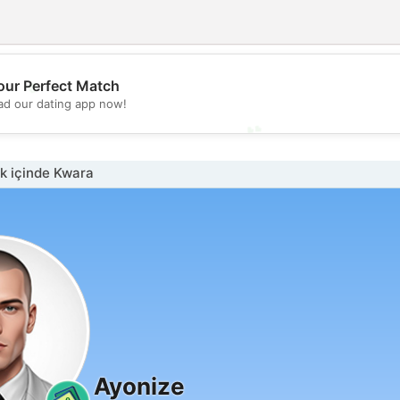
💖
our Perfect Match
d our dating app now!
💕
k içinde Kwara
Ayonize