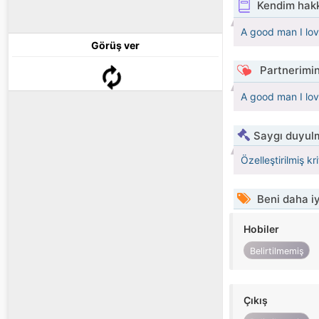
Kendim hak
A good man I lov
Görüş ver
Partnerimin
A good man I lo
Saygı duyulm
Özelleştirilmiş kr
Beni daha iy
Hobiler
Belirtilmemiş
Çıkış