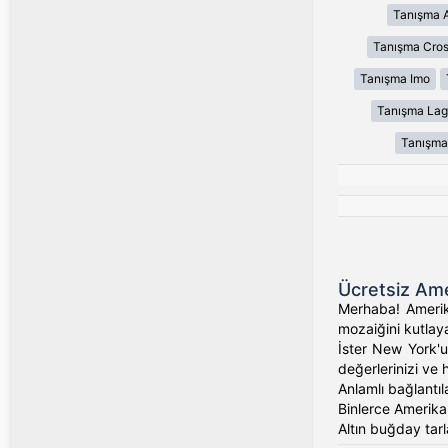
Tanışma 
Tanışma Cros
Tanışma Imo
Tanışma Lag
Tanışma
Ücretsiz Ame
Merhaba! Amerika
mozaiğini kutlaya
İster New York'un
değerlerinizi ve 
Anlamlı bağlantıl
Binlerce Amerikalı
Altın buğday tarl