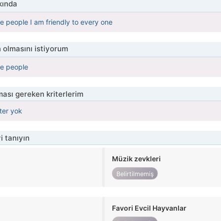
kında
e people I am friendly to every one
 olmasını istiyorum
ve people
ası gereken kriterlerim
iter yok
i tanıyın
Müzik zevkleri
Belirtilmemiş
Favori Evcil Hayvanlar