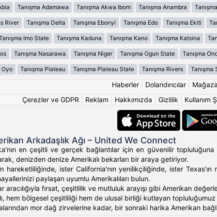
Abia
Tanışma Adamawa
Tanışma Akwa Ibom
Tanışma Anambra
Tanışma
s River
Tanışma Delta
Tanışma Ebonyi
Tanışma Edo
Tanışma Ekiti
Ta
Tanışma Imo State
Tanışma Kaduna
Tanışma Kano
Tanışma Katsina
Tan
os
Tanışma Nasarawa
Tanışma Niger
Tanışma Ogun State
Tanışma On
 Oyo
Tanışma Plateau
Tanışma Plateau State
Tanışma Rivers
Tanışma 
Haberler
|
Dolandırıcılar
|
Mağaz
Çerezler ve GDPR
|
Reklam
|
Hakkımızda
|
Gizlilik
|
Kullanım Ş
rikan Arkadaşlık Ağı – United We Connect
'nın en çeşitli ve gerçek bağlantılar için en güvenilir topluluğuna 
rak, denizden denize Amerikalı bekarları bir araya getiriyor.
 hareketliliğinde, ister California'nın yenilikçiliğinde, ister Texas
hayallerinizi paylaşan uyumlu Amerikalıları bulun.
ar aracılığıyla fırsat, çeşitlilik ve mutluluk arayışı gibi Amerikan değ
, hem bölgesel çeşitliliği hem de ulusal birliği kutlayan topluluğumuz ara
alarından mor dağ zirvelerine kadar, bir sonraki harika Amerikan bağlan