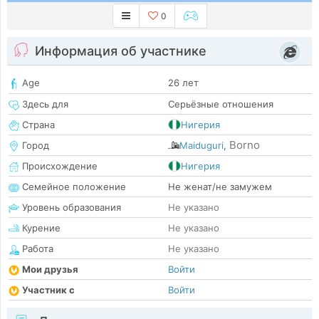
0
Информация об участнике
Age
26 лет
Здесь для
Серьёзные отношения
Страна
Нигерия
Borno
Город
Maiduguri
,
Происхождение
Нигерия
Семейное положение
Не женат/не замужем
Уровень образования
Не указано
Курение
Не указано
Работа
Не указано
Мои друзья
Войти
Участник с
Войти