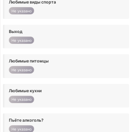
Любимые виды спорта
Не указано
Выход
Не указано
Любимые питомцы
Не указано
Любимые кухни
Не указано
Пьёте алкоголь?
Не указано