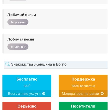
Любимый фильм
Не указано
Любимая песня
Не указано
Знакомства Женщина в Borno
Бесплатно
Поддержка
%
100
100% бесплатно
Бесплатные услуги
Модераторы на связи
Серьёзно
Посетители