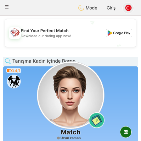
States
Dating
Toggle
Mode
Giriş
navigation
💖
Find Your Perfect Match
💖
Download our dating app now!
💕
💕
Tanışma Kadın içinde Borno
0.4/1
0
Match
Uzun zaman