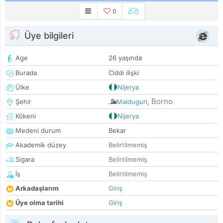
0
Üye bilgileri
Age
26 yaşında
Burada
Ciddi ilişki
Ülke
Nijerya
Borno
Şehir
Maiduguri
,
Kökeni
Nijerya
Medeni durum
Bekar
Akademik düzey
Belirtilmemiş
Sigara
Belirtilmemiş
İş
Belirtilmemiş
Arkadaşlarım
Giriş
Üye olma tarihi
Giriş