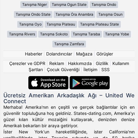
Tanışma Niger
Tanışma Ogun State
Tanışma Ondo
Tanışma Ondo State
Tanışma Ȯra Anambra
Tanışma Osun
Tanışma Oyo
Tanışma Plateau
Tanışma Plateau State
Tanışma Rivers
Tanışma Sokoto
Tanışma Taraba
Tanışma Yobe
Tanışma Zamfara
Haberler
|
Dolandırıcılar
|
Mağaza
|
Görüşler
Çerezler ve GDPR
|
Reklam
|
Hakkımızda
|
Gizlilik
|
Kullanım
Şartları
|
Çocuk Güvenliği
|
İletişim
|
SSS
Ücretsiz Amerikan Arkadaşlık Ağı – United We
Connect
Merhaba! Amerika'nın en çeşitli ve gerçek bağlantılar için en
güvenilir topluluğuna hoş geldiniz. States-dating.com, Amerika'yı
güzel kılan kültür mozaiğini kutlayarak, denizden denize
Amerikalı bekarları bir araya getiriyor.
İster New York'un hareketliliğinde, ister California'nın
yenilikçiliğinde, ister Texas'ın ruhunda ya da 50 harika