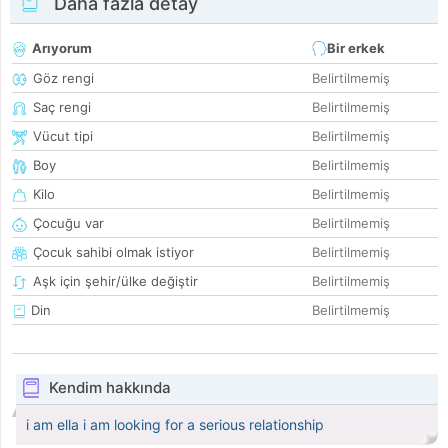
Daha fazla detay
Arıyorum
Bir erkek
Göz rengi
Belirtilmemiş
Saç rengi
Belirtilmemiş
Vücut tipi
Belirtilmemiş
Boy
Belirtilmemiş
Kilo
Belirtilmemiş
Çocuğu var
Belirtilmemiş
Çocuk sahibi olmak istiyor
Belirtilmemiş
Aşk için şehir/ülke değiştir
Belirtilmemiş
Din
Belirtilmemiş
Kendim hakkında
i am ella i am looking for a serious relationship