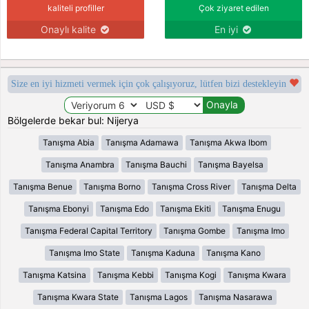
kaliteli profiller
Çok ziyaret edilen
Onaylı kalite
En iyi
Size en iyi hizmeti vermek için çok çalışıyoruz, lütfen bizi destekleyin
Bölgelerde bekar bul: Nijerya
Tanışma Abia
Tanışma Adamawa
Tanışma Akwa Ibom
Tanışma Anambra
Tanışma Bauchi
Tanışma Bayelsa
Tanışma Benue
Tanışma Borno
Tanışma Cross River
Tanışma Delta
Tanışma Ebonyi
Tanışma Edo
Tanışma Ekiti
Tanışma Enugu
Tanışma Federal Capital Territory
Tanışma Gombe
Tanışma Imo
Tanışma Imo State
Tanışma Kaduna
Tanışma Kano
Tanışma Katsina
Tanışma Kebbi
Tanışma Kogi
Tanışma Kwara
Tanışma Kwara State
Tanışma Lagos
Tanışma Nasarawa