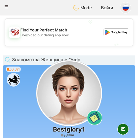
States
Dating
Toggle
Mode
Войти
navigation
💖
Find Your Perfect Match
💖
Download our dating app now!
💕
💕
Знакомства Женщина в Ondo
0.3/1
0
Bestglory1
Давно