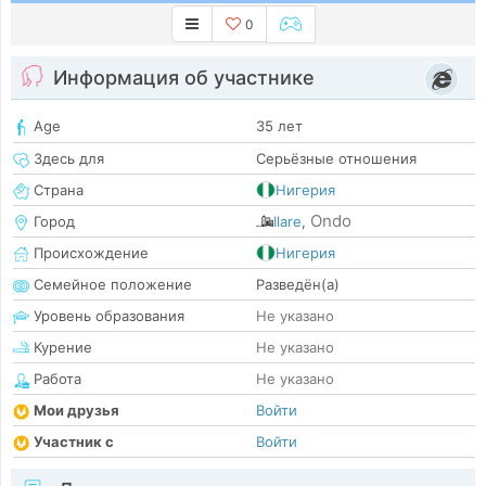
0
Информация об участнике
Age
35 лет
Здесь для
Серьёзные отношения
Страна
Нигерия
Ondo
Город
Ilare
,
Происхождение
Нигерия
Семейное положение
Разведён(а)
Уровень образования
Не указано
Курение
Не указано
Работа
Не указано
Мои друзья
Войти
Участник с
Войти