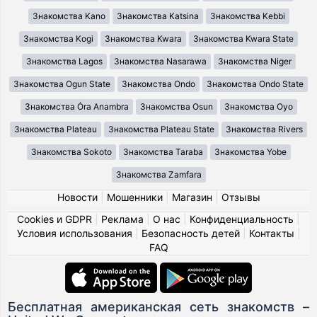
Знакомства Kano
Знакомства Katsina
Знакомства Kebbi
Знакомства Kogi
Знакомства Kwara
Знакомства Kwara State
Знакомства Lagos
Знакомства Nasarawa
Знакомства Niger
Знакомства Ogun State
Знакомства Ondo
Знакомства Ondo State
Знакомства Ȯra Anambra
Знакомства Osun
Знакомства Oyo
Знакомства Plateau
Знакомства Plateau State
Знакомства Rivers
Знакомства Sokoto
Знакомства Taraba
Знакомства Yobe
Знакомства Zamfara
Новости
|
Мошенники
|
Магазин
|
Отзывы
Cookies и GDPR
|
Реклама
|
О нас
|
Конфиденциальность
|
Условия использования
|
Безопасность детей
|
Контакты
|
FAQ
Бесплатная американская сеть знакомств –