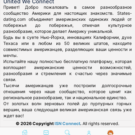
United We Connect
Привет! Добро пожаловать в самое разнообразное
сообщество Америки для настоящих знакомств. States-
dating.com объединяет американских одиноких людей от
побережья до побережья, отмечая культурное
разнообразие, которое делает Америку уникальной.
Будь вы в суете Нью-Йорка, инновациях Калифорнии, духе
Техаса или в любом из 50 великих штатов, находите
совместимых американцев, разделяющих ваши ценности и
мечты.
Испытайте нашу полностью бесплатную платформу, которая
воплощает американские ценности возможностей,
разнообразия и стремления к счастью через значимые
связи.
Тысячи американцев уже построили долгосрочные
отношения через наше сообщество, которое ценит как
региональное разнообразие, так и национальное единство.
От золотых волн зерновых полей до пурпурных горных
вершин, ваша следующая великая американская связь уже
ждет вас!
© 2026 Copyright
ISN Connect
.
All rights reserved.