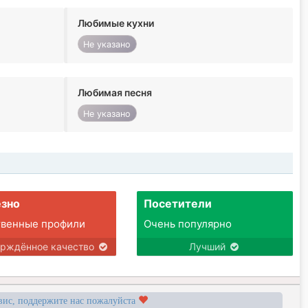
Любимые кухни
Не указано
Любимая песня
Не указано
зно
Посетители
твенные профили
Очень популярно
ерждённое качество
Лучший
вис, поддержите нас пожалуйста