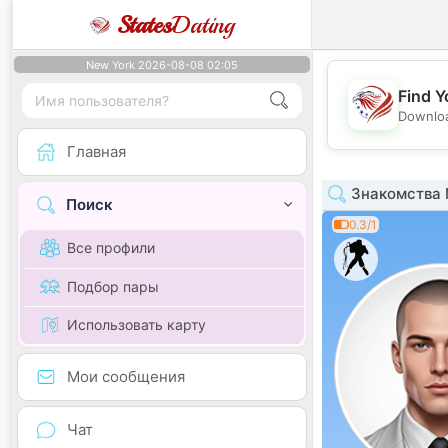
States
Dating
New York 2026-08-08 02:05
Find Y
Downloa
Главная
Знакомства 
Поиск
0.3/1
Все профили
Подбор пары
Использовать карту
Мои сообщения
Чат