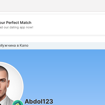
our Perfect Match
💖
d our dating app now!
💕
Мужчина в Kano
Abdol123