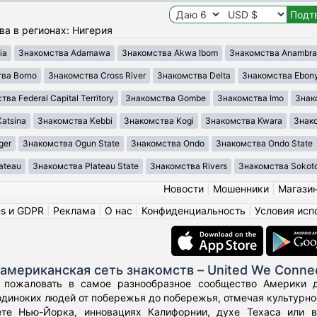
ва в регионах: Нигерия
ia
Знакомства Adamawa
Знакомства Akwa Ibom
Знакомства Anambra
ва Borno
Знакомства Cross River
Знакомства Delta
Знакомства Ebony
ва Federal Capital Territory
Знакомства Gombe
Знакомства Imo
Знак
atsina
Знакомства Kebbi
Знакомства Kogi
Знакомства Kwara
Знако
ger
Знакомства Ogun State
Знакомства Ondo
Знакомства Ondo State
ateau
Знакомства Plateau State
Знакомства Rivers
Знакомства Sokot
Новости
|
Мошенники
|
Магази
es и GDPR
|
Реклама
|
О нас
|
Конфиденциальность
|
Условия исп
американская сеть знакомств – United We Conne
 пожаловать в самое разнообразное сообщество Америки дл
диноких людей от побережья до побережья, отмечая культурное
те Нью-Йорка, инновациях Калифорнии, духе Техаса или 