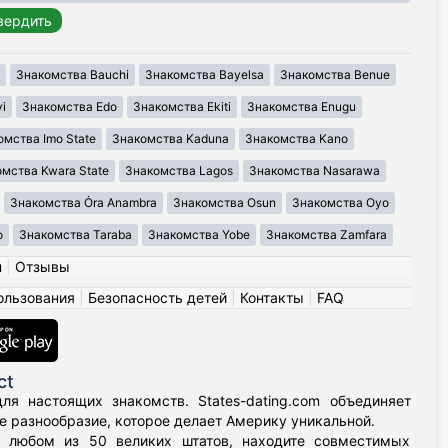
Знакомства Bauchi
Знакомства Bayelsa
Знакомства Benue
i
Знакомства Edo
Знакомства Ekiti
Знакомства Enugu
омства Imo State
Знакомства Kaduna
Знакомства Kano
мства Kwara State
Знакомства Lagos
Знакомства Nasarawa
Знакомства Ȯra Anambra
Знакомства Osun
Знакомства Oyo
o
Знакомства Taraba
Знакомства Yobe
Знакомства Zamfara
н
|
Отзывы
ользования
|
Безопасность детей
|
Контакты
|
FAQ
ct
я настоящих знакомств. States-dating.com объединяет
 разнообразие, которое делает Америку уникальной.
в любом из 50 великих штатов, находите совместимых