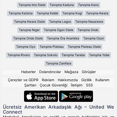
Tanışma Imo State
Tanışma Kaduna
Tanışma Kano
Tanışma Katsina
Tanışma Kebbi
Tanışma Kogi
Tanışma Kwara
Tanışma Kwara State
Tanışma Lagos
Tanışma Nasarawa
Tanışma Niger
Tanışma Ogun State
Tanışma Ondo
Tanışma Ondo State
Tanışma Ȯra Anambra
Tanışma Osun
Tanışma Oyo
Tanışma Plateau
Tanışma Plateau State
Tanışma Rivers
Tanışma Sokoto
Tanışma Taraba
Tanışma Yobe
Tanışma Zamfara
Haberler
|
Dolandırıcılar
|
Mağaza
|
Görüşler
Çerezler ve GDPR
|
Reklam
|
Hakkımızda
|
Gizlilik
|
Kullanım
Şartları
|
Çocuk Güvenliği
|
İletişim
|
SSS
Ücretsiz Amerikan Arkadaşlık Ağı – United We
Connect
Merhaba! Amerika'nın en çeşitli ve gerçek bağlantılar için en