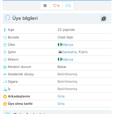
0
Üye bilgileri
Age
23 yaşında
Burada
Ciddi ilişki
Ülke
Nijerya
Kano
Şehir
Dambatta
,
Kökeni
Nijerya
Medeni durum
Bekar
Akademik düzey
Belirtilmemiş
Sigara
Belirtilmemiş
İş
Belirtilmemiş
Arkadaşlarım
Giriş
Üye olma tarihi
Giriş