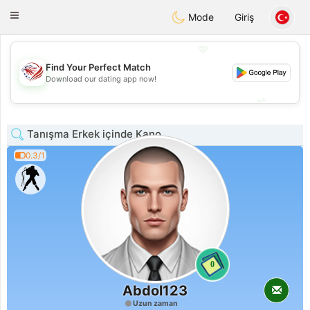
States
Dating
Toggle
Mode
Giriş
navigation
💖
Find Your Perfect Match
💖
Download our dating app now!
💕
💕
Tanışma Erkek içinde Kano
0.3/1
0
Abdol123
Uzun zaman