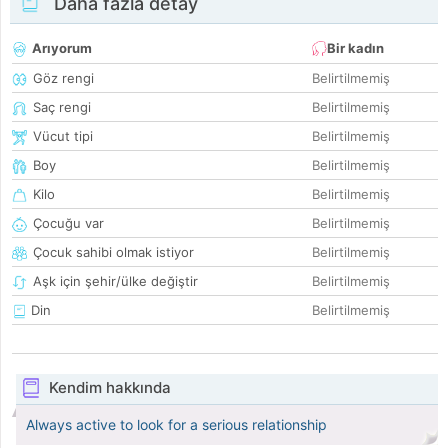
Daha fazla detay
Arıyorum
Bir kadın
Göz rengi
Belirtilmemiş
Saç rengi
Belirtilmemiş
Vücut tipi
Belirtilmemiş
Boy
Belirtilmemiş
Kilo
Belirtilmemiş
Çocuğu var
Belirtilmemiş
Çocuk sahibi olmak istiyor
Belirtilmemiş
Aşk için şehir/ülke değiştir
Belirtilmemiş
Din
Belirtilmemiş
Kendim hakkında
Always active to look for a serious relationship