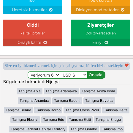
100
100% ücretsiz
Ücretsiz hizmetler
Dinleyen moderatörler
Ciddi
Ziyaretçiler
kaliteli profiller
Çok ziyaret edilen
Onaylı kalite
En iyi
Size en iyi hizmeti vermek için çok çalışıyoruz, lütfen bizi destekleyin
Bölgelerde bekar bul: Nijerya
Tanışma Abia
Tanışma Adamawa
Tanışma Akwa Ibom
Tanışma Anambra
Tanışma Bauchi
Tanışma Bayelsa
Tanışma Benue
Tanışma Borno
Tanışma Cross River
Tanışma Delta
Tanışma Ebonyi
Tanışma Edo
Tanışma Ekiti
Tanışma Enugu
Tanışma Federal Capital Territory
Tanışma Gombe
Tanışma Imo