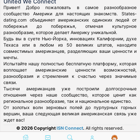
United We Connect
Привет! Добро пожаловать в самое разнообразное
сообщество Америки для настоящих знакомств. States-
dating.com объединяет американских одиноких людей от
побережья до побережья, отмечая культурное
разнообразие, которое делает Америку уникальной.
Будь вы в суете Нью-Йорка, инновациях Калифорнии, духе
Техаса или в любом из 50 великих штатов, находите
совместимых американцев, разделяющих ваши ценности и
мечты.
Испытайте нашу полностью бесплатную платформу, которая
воплощает американские ценности возможностей,
разнообразия и стремления к счастью через значимые
связи.
Тысячи американцев уже построили долгосрочные
отношения через наше сообщество, которое ценит как
региональное разнообразие, так и национальное единство.
От золотых волн зерновых полей до пурпурных горных
вершин, ваша следующая великая американская связь уже
ждет вас!
© 2026 Copyright
ISN Connect
.
All rights reserved.