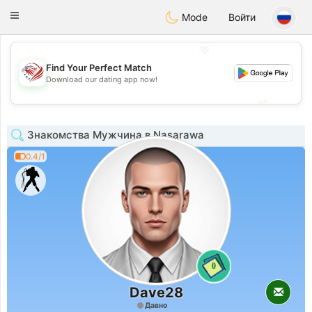
States
Dating
Toggle
Mode
Войти
navigation
💖
Find Your Perfect Match
💖
Download our dating app now!
💕
💕
Знакомства Мужчина в Nasarawa
0.4/1
0
Dave28
Давно