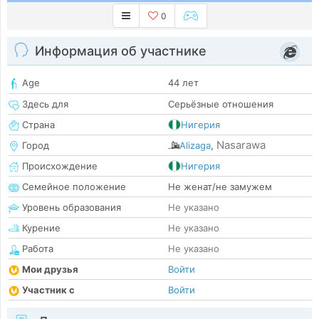
0
Информация об участнике
Age
44 лет
Здесь для
Серьёзные отношения
Страна
Нигерия
Nasarawa
Город
Alizaga
,
Происхождение
Нигерия
Семейное положение
Не женат/не замужем
Уровень образования
Не указано
Курение
Не указано
Работа
Не указано
Мои друзья
Войти
Участник с
Войти