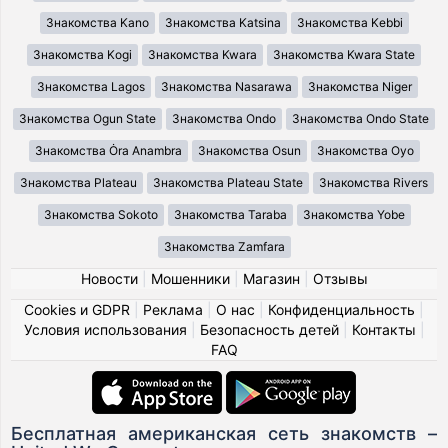
Знакомства Kano
Знакомства Katsina
Знакомства Kebbi
Знакомства Kogi
Знакомства Kwara
Знакомства Kwara State
Знакомства Lagos
Знакомства Nasarawa
Знакомства Niger
Знакомства Ogun State
Знакомства Ondo
Знакомства Ondo State
Знакомства Ȯra Anambra
Знакомства Osun
Знакомства Oyo
Знакомства Plateau
Знакомства Plateau State
Знакомства Rivers
Знакомства Sokoto
Знакомства Taraba
Знакомства Yobe
Знакомства Zamfara
Новости
|
Мошенники
|
Магазин
|
Отзывы
Cookies и GDPR
|
Реклама
|
О нас
|
Конфиденциальность
|
Условия использования
|
Безопасность детей
|
Контакты
|
FAQ
Бесплатная американская сеть знакомств –