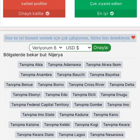
kaliteli profiller
Çok ziyaret edilen
Onaylı kalite
En iyi
Size en iyi hizmeti vermek için çok çalışıyoruz, lütfen bizi destekleyin
Bölgelerde bekar bul: Nijerya
Tanışma Abia
Tanışma Adamawa
Tanışma Akwa Ibom
Tanışma Anambra
Tanışma Bauchi
Tanışma Bayelsa
Tanışma Benue
Tanışma Borno
Tanışma Cross River
Tanışma Delta
Tanışma Ebonyi
Tanışma Edo
Tanışma Ekiti
Tanışma Enugu
Tanışma Federal Capital Territory
Tanışma Gombe
Tanışma Imo
Tanışma Imo State
Tanışma Kaduna
Tanışma Kano
Tanışma Katsina
Tanışma Kebbi
Tanışma Kogi
Tanışma Kwara
Tanışma Kwara State
Tanışma Lagos
Tanışma Nasarawa