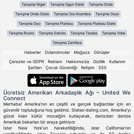
Tanışma Niger
Tanışma Ogun State
Tanışma Ondo
Tanışma Ondo State
Tanışma Ȯra Anambra
Tanışma Osun
Tanışma Oyo
Tanışma Plateau
Tanışma Plateau State
Tanışma Rivers
Tanışma Sokoto
Tanışma Taraba
Tanışma Yobe
Tanışma Zamfara
Haberler
|
Dolandırıcılar
|
Mağaza
|
Görüşler
Çerezler ve GDPR
|
Reklam
|
Hakkımızda
|
Gizlilik
|
Kullanım
Şartları
|
Çocuk Güvenliği
|
İletişim
|
SSS
Ücretsiz Amerikan Arkadaşlık Ağı – United We
Connect
Merhaba! Amerika'nın en çeşitli ve gerçek bağlantılar için en
güvenilir topluluğuna hoş geldiniz. States-dating.com, Amerika'yı
güzel kılan kültür mozaiğini kutlayarak, denizden denize
Amerikalı bekarları bir araya getiriyor.
İster New York'un hareketliliğinde, ister California'nın
yenilikçiliğinde, ister Texas'ın ruhunda ya da 50 harika