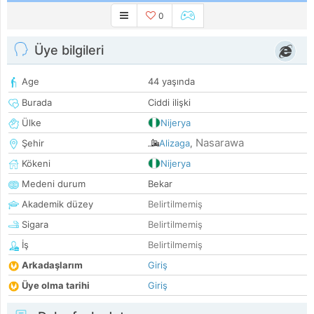
0
Üye bilgileri
Age
44 yaşında
Burada
Ciddi ilişki
Ülke
Nijerya
Nasarawa
Şehir
Alizaga
,
Kökeni
Nijerya
Medeni durum
Bekar
Akademik düzey
Belirtilmemiş
Sigara
Belirtilmemiş
İş
Belirtilmemiş
Arkadaşlarım
Giriş
Üye olma tarihi
Giriş