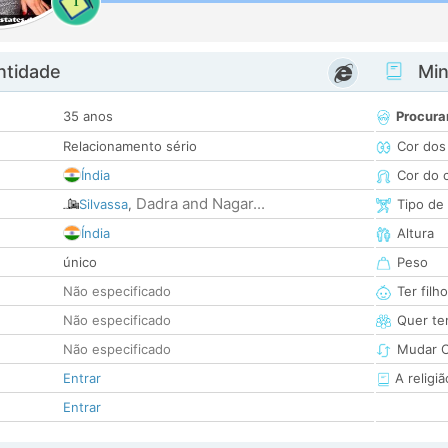
1
ntidade
Minh
35 anos
Procura
Relacionamento sério
Cor dos
Índia
Cor do 
Dadra and Nagar...
Silvassa
,
Tipo de
Índia
Altura
único
Peso
Não especificado
Ter filh
Não especificado
Quer ter
Não especificado
Mudar C
Entrar
A religiã
Entrar