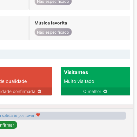
Não especificado
Música favorita
Não especificado
Visitantes
 de qualidade
Muito visitado
lidade confirmada
O melhor
a solidário por favor