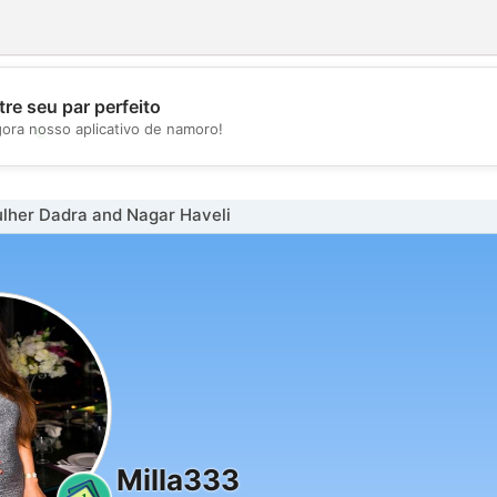
re seu par perfeito
💖
gora nosso aplicativo de namoro!
💕
lher Dadra and Nagar Haveli
Milla333