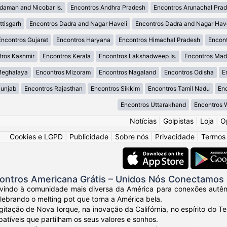
daman and Nicobar Is.
Encontros Andhra Pradesh
Encontros Arunachal Pra
tisgarh
Encontros Dadra and Nagar Haveli
Encontros Dadra and Nagar Hav
Encontros Gujarat
Encontros Haryana
Encontros Himachal Pradesh
Encon
tros Kashmir
Encontros Kerala
Encontros Lakshadweep Is.
Encontros Mad
Meghalaya
Encontros Mizoram
Encontros Nagaland
Encontros Odisha
E
Punjab
Encontros Rajasthan
Encontros Sikkim
Encontros Tamil Nadu
En
Encontros Uttarakhand
Encontros 
Notícias
|
Golpistas
|
Loja
|
O
Cookies e LGPD
|
Publicidade
|
Sobre nós
|
Privacidade
|
Termos
ontros Americana Grátis – Unidos Nós Conectamos
vindo à comunidade mais diversa da América para conexões autênt
elebrando o melting pot que torna a América bela.
gitação de Nova Iorque, na inovação da Califórnia, no espírito do
tíveis que partilham os seus valores e sonhos.