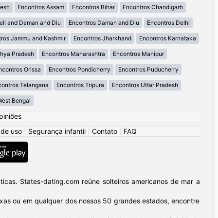
desh
Encontros Assam
Encontros Bihar
Encontros Chandigarh
eli and Daman and Diu
Encontros Daman and Diu
Encontros Delhi
tros Jammu and Kashmir
Encontros Jharkhand
Encontros Karnataka
hya Pradesh
Encontros Maharashtra
Encontros Manipur
ncontros Orissa
Encontros Pondicherry
Encontros Puducherry
contros Telangana
Encontros Tripura
Encontros Uttar Pradesh
West Bengal
piniões
 de uso
|
Segurança infantil
|
Contato
|
FAQ
icas. States-dating.com reúne solteiros americanos de mar a
 Texas ou em qualquer dos nossos 50 grandes estados, encontre