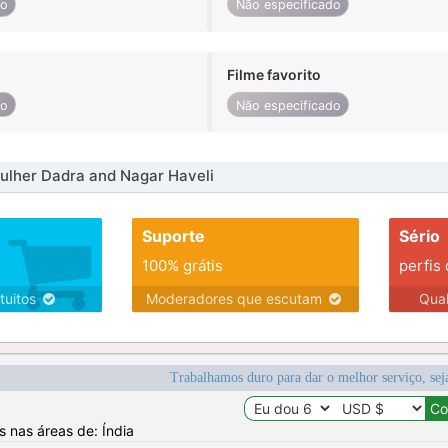
do
Não especificado
Filme favorito
do
Não especificado
ulher Dadra and Nagar Haveli
Suporte
Sério
100% grátis
perfis
tuitos
Moderadores que escutam
Qua
Trabalhamos duro para dar o melhor serviço, sej
s nas áreas de: Índia