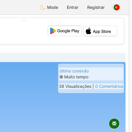
Mode
Entrar
Registrar
💖
💕
última conexão
Muito tempo
38 Visualizações |
0 Comentários