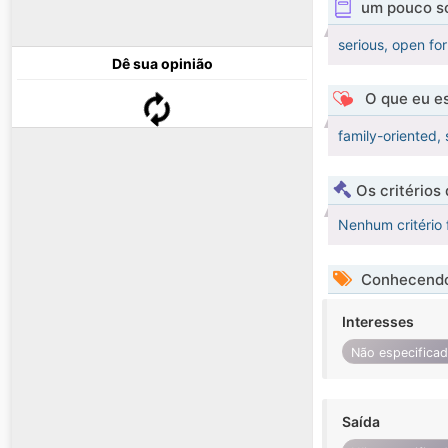
um pouco s
serious, open fo
Dê sua opinião
O que eu es
family-oriented, 
Os critérios
Nenhum critério 
Conhecendo
Interesses
Não especifica
Saída