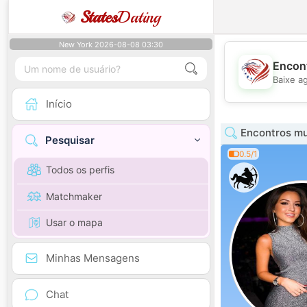
States
Dating
New York 2026-08-08 03:30
Encont
Baixe a
Início
Encontros mu
Pesquisar
0.5/1
Todos os perfis
Matchmaker
Usar o mapa
Minhas Mensagens
Chat