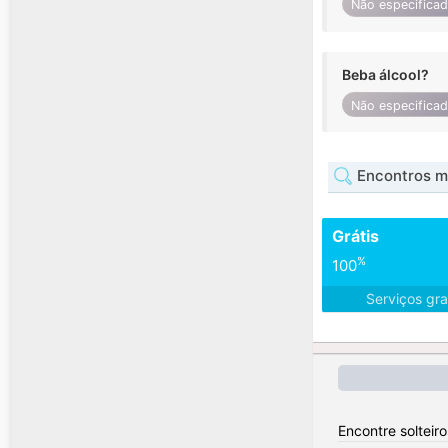
Não especifica
Beba álcool?
Não especifica
Encontros m
Grátis
%
100
Serviços gra
Encontre solteiro