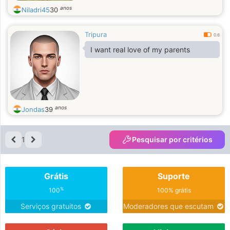
anos
Niladri45
30
Tripura
0.6
I want real love of my parents
anos
Jondas
39
1
Pesquisar por critérios
Grátis
Suporte
%
100
100% grátis
Serviços gratuitos
Moderadores que escutam