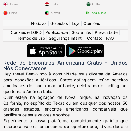
Japão
Egito
Golfo
China
Kuwait
Toda a lista
Notícias
|
Golpistas
|
Loja
|
Opiniões
Cookies e LGPD
|
Publicidade
|
Sobre nós
|
Privacidade
|
Termos de uso
|
Segurança infantil
|
Contato
|
FAQ
Rede de Encontros Americana Grátis – Unidos
Nós Conectamos
Hey there! Bem-vindo à comunidade mais diversa da América
para conexões autênticas. States-dating.com reúne solteiros
americanos de mar a mar brilhante, celebrando o melting pot
que torna a América bela.
Quer esteja na agitação de Nova Iorque, na inovação da
Califórnia, no espírito do Texas ou em qualquer dos nossos 50
grandes estados, encontre americanos compatíveis que
partilham os seus valores e sonhos.
Experimente a nossa plataforma completamente gratuita que
incorpora valores americanos de oportunidade, diversidade e