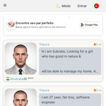
States
Dating
Toggle
Mode
Entrar
navigation
💖
Encontre seu par perfeito
Baixe agora nosso aplicativo de namoro!
💖
💕
💕
Tripura
0.6
hi i am Subrata, Looking for a girl
who has good in nature &
will be able to manage my home. A
girl who has a flexible attitude &
anos
Shubrata
35
Tripura
capable of managing her aspirations
0.6
as per the situation. My life partner
I am 27 year, fair boy, software
should be caring &
engineer