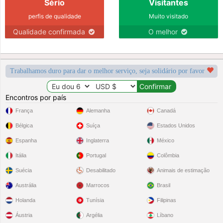
Sério
Visitantes
perfis de qualidade
Muito visitado
Qualidade confirmada
O melhor
Trabalhamos duro para dar o melhor serviço, seja solidário por favor
Encontros por país
França
Alemanha
Canadá
Bélgica
Suíça
Estados Unidos
Espanha
Inglaterra
México
Itália
Portugal
Colômbia
Suécia
Desabilitado
Animais de estimação
Austrália
Marrocos
Brasil
Holanda
Tunísia
Filipinas
Áustria
Argélia
Líbano