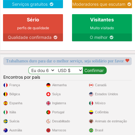
Serviços gratuitos
Moderadores que escutam
Sério
Visitantes
perfis de qualidade
Muito visitado
Qualidade confirmada
O melhor
Trabalhamos duro para dar o melhor serviço, seja solidário por favor
Encontros por país
França
Alemanha
Canadá
Bélgica
Suíça
Estados Unidos
Espanha
Inglaterra
México
Itália
Portugal
Colômbia
Suécia
Desabilitado
Animais de estimação
Austrália
Marrocos
Brasil