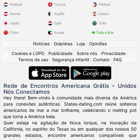
Holanda
Tunísia
Filipinas
Áustria
Argélia
Líbano
Japão
Egito
Golfo
China
Kuwait
Toda a lista
Notícias
|
Golpistas
|
Loja
|
Opiniões
Cookies e LGPD
|
Publicidade
|
Sobre nós
|
Privacidade
|
Termos de uso
|
Segurança infantil
|
Contato
|
FAQ
Rede de Encontros Americana Grátis – Unidos
Nós Conectamos
Hey there! Bem-vindo à comunidade mais diversa da América
para conexões autênticas. States-dating.com reúne solteiros
americanos de mar a mar brilhante, celebrando o melting pot
que torna a América bela.
Quer esteja na agitação de Nova Iorque, na inovação da
Califórnia, no espírito do Texas ou em qualquer dos nossos 50
grandes estados, encontre americanos compatíveis que