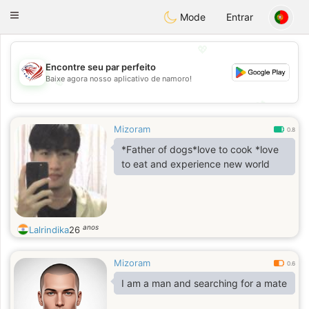
States
Dating
Toggle
Mode
Entrar
navigation
💖
Encontre seu par perfeito
Baixe agora nosso aplicativo de namoro!
💖
💕
💕
Mizoram
0.8
*Father of dogs*love to cook *love
to eat and experience new world
anos
Lalrindika
26
Mizoram
0.6
I am a man and searching for a mate