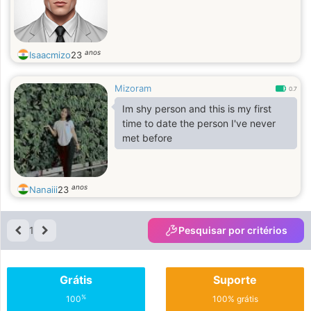
anos
Isaacmizo
23
Mizoram
0.7
Im shy person and this is my first
time to date the person I've never
met before
anos
Nanaiii
23
1
Pesquisar por critérios
Grátis
Suporte
%
100
100% grátis