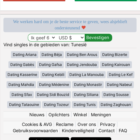
We werken hard om je de beste service te geven, wees alsjeblieft
ondersteunend
Vind singles in de gebieden van: Tunesië
Dating Ariana
Dating Béja
Dating Ben Arous
Dating Bizerte
Dating Gabès
Dating Gafsa
Dating Jendouba
Dating Kairouan
Dating Kasserine
Dating Kebili
Dating La Manouba
Dating Le Kef
Dating Mahdia
Dating Médenine
Dating Monastir
Dating Nabeul
Dating Sfax
Dating Sidi Bouzid
Dating Siliana
Dating Sousse
Dating Tataouine
Dating Tozeur
Dating Tunis
Dating Zaghouan
Nieuws
|
Oplichters
|
Winkel
|
Meningen
Cookies & AVG
|
Reclame
|
Over ons
|
Privacy
|
Gebruiksvoorwaarden
|
Kinderveiligheid
|
Contact
|
FAQ