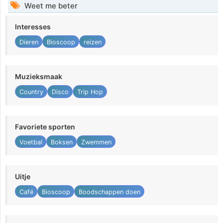
Weet me beter
Interesses
Dieren
Bioscoop
reizen
Muzieksmaak
Country
Disco
Trip Hop
Favoriete sporten
Voetbal
Boksen
Zwemmen
Uitje
Café
Bioscoop
Boodschappen doen