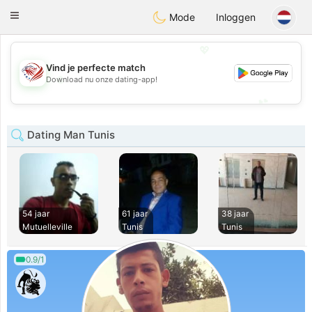
States
Dating
Toggle
Mode
Inloggen
navigation
💖
Vind je perfecte match
💖
Download nu onze dating-app!
💕
💕
Dating Man Tunis
54 jaar
61 jaar
38 jaar
Mutuelleville
Tunis
Tunis
0.9/1