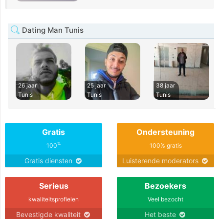
Dating Man Tunis
26 jaar
25 jaar
38 jaar
Tunis
Tunis
Tunis
Gratis
Ondersteuning
%
100
100% gratis
Gratis diensten
Luisterende moderators
Serieus
Bezoekers
kwaliteitsprofielen
Veel bezocht
Bevestigde kwaliteit
Het beste