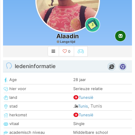
3
Alaadin
Lange tijd
0
ledeninformatie
Age
28 jaar
hier voor
Serieuze relatie
land
Tunesië
Tunis
stad
Tunis
,
herkomst
Tunesië
vitaal
Single
academisch niveau
Middelbare school