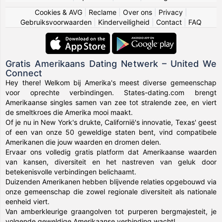
Cookies & AVG
|
Reclame
|
Over ons
|
Privacy
|
Gebruiksvoorwaarden
|
Kinderveiligheid
|
Contact
|
FAQ
Gratis Amerikaans Dating Netwerk – United We
Connect
Hey there! Welkom bij Amerika's meest diverse gemeenschap
voor oprechte verbindingen. States-dating.com brengt
Amerikaanse singles samen van zee tot stralende zee, en viert
de smeltkroes die Amerika mooi maakt.
Of je nu in New York's drukte, Californië's innovatie, Texas' geest
of een van onze 50 geweldige staten bent, vind compatibele
Amerikanen die jouw waarden en dromen delen.
Ervaar ons volledig gratis platform dat Amerikaanse waarden
van kansen, diversiteit en het nastreven van geluk door
betekenisvolle verbindingen belichaamt.
Duizenden Amerikanen hebben blijvende relaties opgebouwd via
onze gemeenschap die zowel regionale diversiteit als nationale
eenheid viert.
Van amberkleurige graangolven tot purperen bergmajesteit, je
volgende geweldige Amerikaanse verbinding wacht!