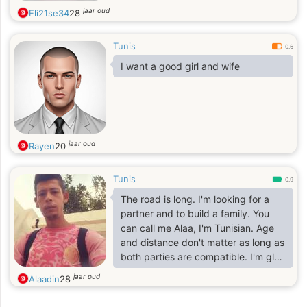
jaar oud
Eli21se34
28
Tunis
0.6
I want a good girl and wife
jaar oud
Rayen
20
Tunis
0.9
The road is long. I'm looking for a
partner and to build a family. You
can call me Alaa, I'm Tunisian. Age
and distance don't matter as long as
both parties are compatible. I'm glad
you're here.
jaar oud
Alaadin
28