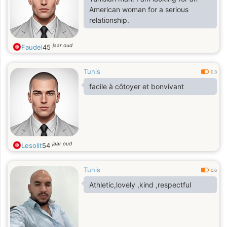
American woman for a serious
relationship.
jaar oud
Faudel
45
Tunis
0.3
facile à côtoyer et bonvivant
jaar oud
Lesolit
54
Tunis
0.6
Athletic,lovely ,kind ,respectful