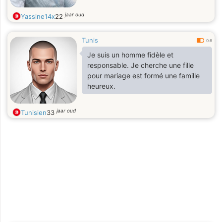
jaar oud
Yassine14x
22
Tunis
0.6
Je suis un homme fidèle et
responsable. Je cherche une fille
pour mariage est formé une famille
heureux.
jaar oud
Tunisien
33