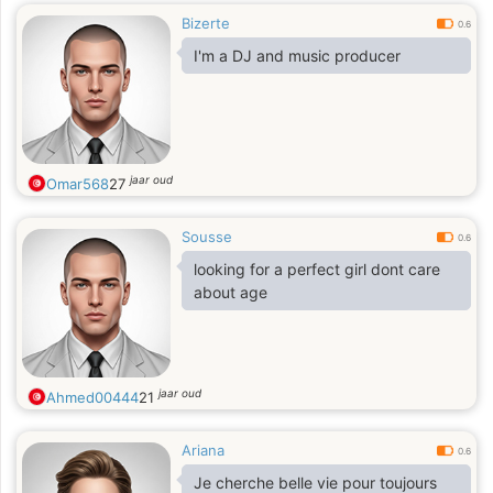
Bizerte
0.6
I'm a DJ and music producer
jaar oud
Omar568
27
Sousse
0.6
looking for a perfect girl dont care
about age
jaar oud
Ahmed00444
21
Ariana
0.6
Je cherche belle vie pour toujours