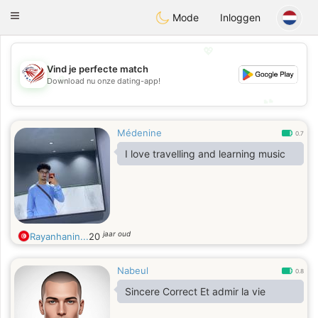
States
Dating
Toggle
Mode
Inloggen
navigation
💖
Vind je perfecte match
💖
Download nu onze dating-app!
💕
💕
Médenine
0.7
I love travelling and learning music
jaar oud
Rayanhanin...
20
Nabeul
0.8
Sincere Correct Et admir la vie