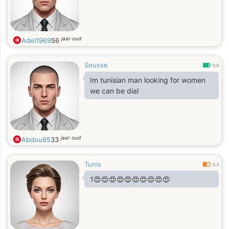
jaar oud
Adel1969
56
Sousse
0.8
Im tunisian man looking for women
we can be dial
jaar oud
Abdou65
33
Tunis
0.3
1😍😍😍😍😍😍😍😍😍😍