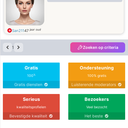
jaar oud
San211
47
1
Zoeken op criteria
Gratis
Ondersteuning
%
100
100% gratis
Gratis diensten
Luisterende moderators
Serieus
Bezoekers
kwaliteitsprofielen
Veel bezocht
Bevestigde kwaliteit
Het beste