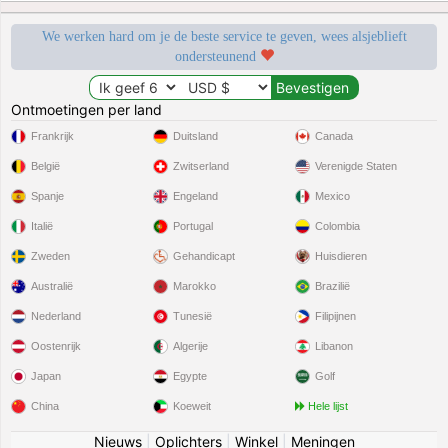
We werken hard om je de beste service te geven, wees alsjeblieft
ondersteunend
Ontmoetingen per land
Frankrijk
Duitsland
Canada
België
Zwitserland
Verenigde Staten
Spanje
Engeland
Mexico
Italië
Portugal
Colombia
Zweden
Gehandicapt
Huisdieren
Australië
Marokko
Brazilië
Nederland
Tunesië
Filipijnen
Oostenrijk
Algerije
Libanon
Japan
Egypte
Golf
China
Koeweit
Hele lijst
Nieuws
|
Oplichters
|
Winkel
|
Meningen