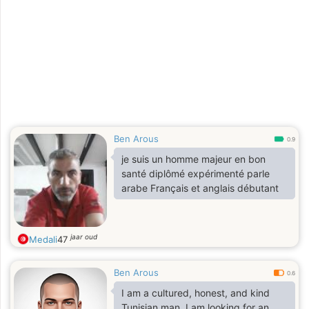
Ben Arous
0.9
je suis un homme majeur en bon
santé diplômé expérimenté parle
arabe Français et anglais débutant
jaar oud
Medali
47
Ben Arous
0.6
I am a cultured, honest, and kind
Tunisian man. I am looking for an