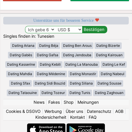
Unterstütze uns für besseren Service
Singles finden in: Tunesien
Dating Ariana
Dating Béja
Dating Ben Arous
Dating Bizerte
Dating Gabès
Dating Gafsa
Dating Jendouba
Dating Kairouan
Dating Kasserine
Dating Kebili
Dating La Manouba
Dating Le Kef
Dating Mahdia
Dating Médenine
Dating Monastir
Dating Nabeul
Dating Sfax
Dating Sidi Bouzid
Dating Siliana
Dating Sousse
Dating Tataouine
Dating Tozeur
Dating Tunis
Dating Zaghouan
News
|
Fakes
|
Shop
|
Meinungen
Cookies & DSGVO
|
Werbung
|
Über uns
|
Datenschutz
|
AGB
|
Kindersicherheit
|
Kontakt
|
FAQ