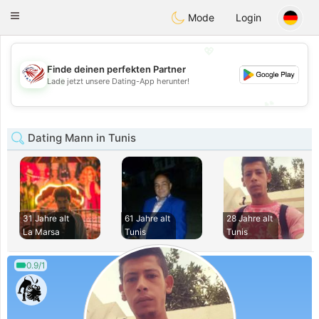
States
Dating
Toggle
Mode
Login
navigation
💖
Finde deinen perfekten Partner
💖
Lade jetzt unsere Dating-App herunter!
💕
💕
Dating Mann in Tunis
31 Jahre alt
61 Jahre alt
28 Jahre alt
La Marsa
Tunis
Tunis
0.9/1