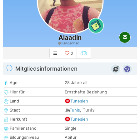
3
Alaadin
Länger her
0
Mitgliedsinformationen
Age
28 Jahre alt
Hier für
Ernsthafte Beziehung
Land
Tunesien
Tunis
Stadt
Tunis
,
Herkunft
Tunesien
Familienstand
Single
Bildungsniveau
Abitur