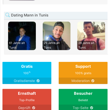
Dating Mann in Tunis
61 Jahre alt
25 Jahre alt
28 Jahre alt
Tunis
Tunis
Tunis
Gratis
Support
%
100
100% gratis
Gratisdienste
Moderation
Ernsthaft
Besucher
Top-Profile
Beliebt
Geprüft
Top-Seite