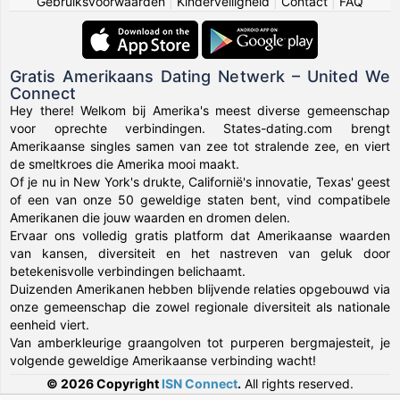
Gebruiksvoorwaarden
|
Kinderveiligheid
|
Contact
|
FAQ
Gratis Amerikaans Dating Netwerk – United We
Connect
Hey there! Welkom bij Amerika's meest diverse gemeenschap
voor oprechte verbindingen. States-dating.com brengt
Amerikaanse singles samen van zee tot stralende zee, en viert
de smeltkroes die Amerika mooi maakt.
Of je nu in New York's drukte, Californië's innovatie, Texas' geest
of een van onze 50 geweldige staten bent, vind compatibele
Amerikanen die jouw waarden en dromen delen.
Ervaar ons volledig gratis platform dat Amerikaanse waarden
van kansen, diversiteit en het nastreven van geluk door
betekenisvolle verbindingen belichaamt.
Duizenden Amerikanen hebben blijvende relaties opgebouwd via
onze gemeenschap die zowel regionale diversiteit als nationale
eenheid viert.
Van amberkleurige graangolven tot purperen bergmajesteit, je
volgende geweldige Amerikaanse verbinding wacht!
© 2026 Copyright
ISN Connect
.
All rights reserved.