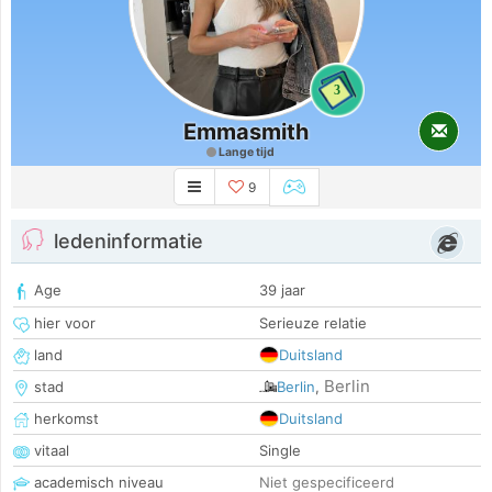
3
Emmasmith
Lange tijd
9
ledeninformatie
Age
39 jaar
hier voor
Serieuze relatie
land
Duitsland
Berlin
stad
Berlin
,
herkomst
Duitsland
vitaal
Single
academisch niveau
Niet gespecificeerd