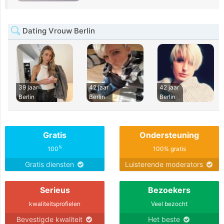
Dating Vrouw Berlin
39 jaar
42 jaar
42 jaar
Berlin
Berlin
Berlin
Gratis
Ondersteuning
%
100
100% gratis
Gratis diensten
Luisterende moderators
Serieus
Bezoekers
kwaliteitsprofielen
Veel bezocht
Bevestigde kwaliteit
Het beste