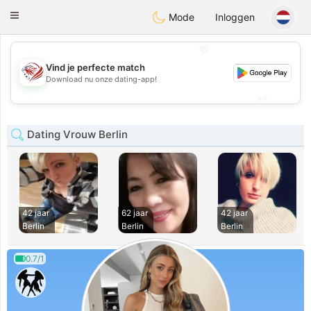
States
Dating
Toggle
Mode
Inloggen
navigation
💖
Vind je perfecte match
💖
Download nu onze dating-app!
💕
💕
Dating Vrouw Berlin
42 jaar
62 jaar
42 jaar
Berlin
Berlin
Berlin
0.7/1