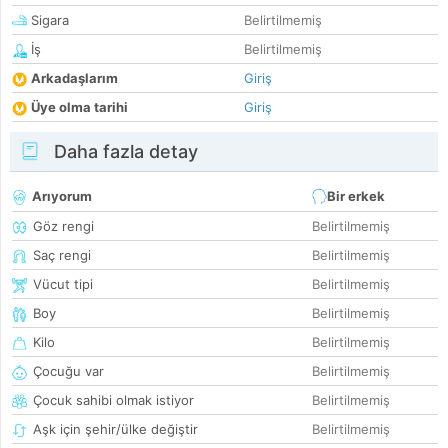
Sigara
Belirtilmemiş
İş
Belirtilmemiş
Arkadaşlarım
Giriş
Üye olma tarihi
Giriş
Daha fazla detay
Arıyorum
Bir erkek
Göz rengi
Belirtilmemiş
Saç rengi
Belirtilmemiş
Vücut tipi
Belirtilmemiş
Boy
Belirtilmemiş
Kilo
Belirtilmemiş
Çocuğu var
Belirtilmemiş
Çocuk sahibi olmak istiyor
Belirtilmemiş
Aşk için şehir/ülke değiştir
Belirtilmemiş