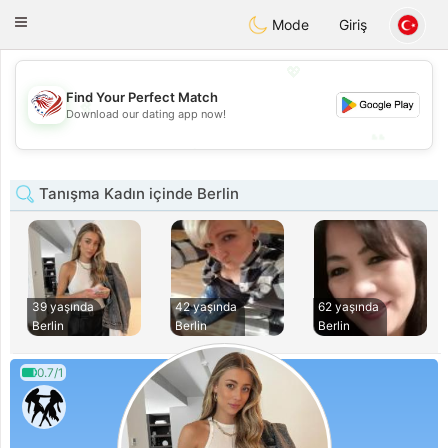
States
Dating
Toggle
Mode
Giriş
navigation
💖
Find Your Perfect Match
💖
Download our dating app now!
💕
💕
Tanışma Kadın içinde Berlin
39 yaşında
42 yaşında
62 yaşında
Berlin
Berlin
Berlin
0.7/1