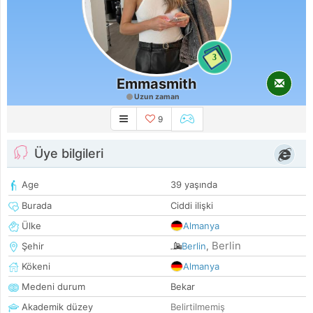
3
Emmasmith
Uzun zaman
9
Üye bilgileri
Age
39 yaşında
Burada
Ciddi ilişki
Ülke
Almanya
Berlin
Şehir
Berlin
,
Kökeni
Almanya
Medeni durum
Bekar
Akademik düzey
Belirtilmemiş