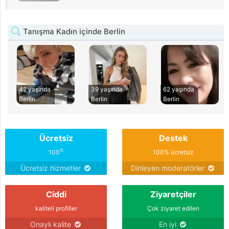
Tanışma Kadın içinde Berlin
42 yaşında
39 yaşında
62 yaşında
Berlin
Berlin
Berlin
Ücretsiz
Destek
%
100
100% ücretsiz
Ücretsiz hizmetler
Dinleyen moderatörler
Ciddi
Ziyaretçiler
kaliteli profiller
Çok ziyaret edilen
Onaylı kalite
En iyi