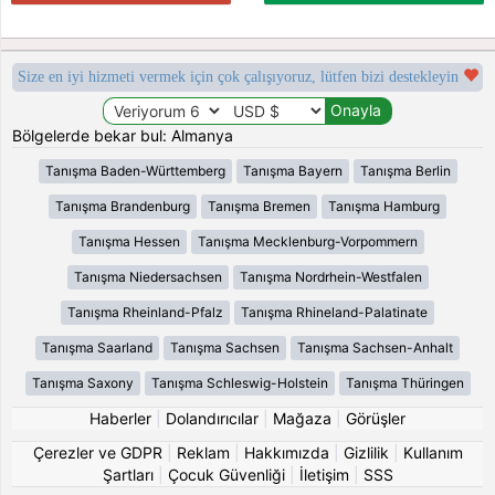
Size en iyi hizmeti vermek için çok çalışıyoruz, lütfen bizi destekleyin
Bölgelerde bekar bul: Almanya
Tanışma Baden-Württemberg
Tanışma Bayern
Tanışma Berlin
Tanışma Brandenburg
Tanışma Bremen
Tanışma Hamburg
Tanışma Hessen
Tanışma Mecklenburg-Vorpommern
Tanışma Niedersachsen
Tanışma Nordrhein-Westfalen
Tanışma Rheinland-Pfalz
Tanışma Rhineland-Palatinate
Tanışma Saarland
Tanışma Sachsen
Tanışma Sachsen-Anhalt
Tanışma Saxony
Tanışma Schleswig-Holstein
Tanışma Thüringen
Haberler
|
Dolandırıcılar
|
Mağaza
|
Görüşler
Çerezler ve GDPR
|
Reklam
|
Hakkımızda
|
Gizlilik
|
Kullanım
Şartları
|
Çocuk Güvenliği
|
İletişim
|
SSS