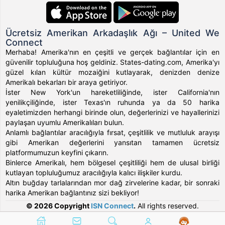
Ücretsiz Amerikan Arkadaşlık Ağı – United We
Connect
Merhaba! Amerika'nın en çeşitli ve gerçek bağlantılar için en
güvenilir topluluğuna hoş geldiniz. States-dating.com, Amerika'yı
güzel kılan kültür mozaiğini kutlayarak, denizden denize
Amerikalı bekarları bir araya getiriyor.
İster New York'un hareketliliğinde, ister California'nın
yenilikçiliğinde, ister Texas'ın ruhunda ya da 50 harika
eyaletimizden herhangi birinde olun, değerlerinizi ve hayallerinizi
paylaşan uyumlu Amerikalıları bulun.
Anlamlı bağlantılar aracılığıyla fırsat, çeşitlilik ve mutluluk arayışı
gibi Amerikan değerlerini yansıtan tamamen ücretsiz
platformumuzun keyfini çıkarın.
Binlerce Amerikalı, hem bölgesel çeşitliliği hem de ulusal birliği
kutlayan topluluğumuz aracılığıyla kalıcı ilişkiler kurdu.
Altın buğday tarlalarından mor dağ zirvelerine kadar, bir sonraki
harika Amerikan bağlantınız sizi bekliyor!
© 2026 Copyright
ISN Connect
.
All rights reserved.