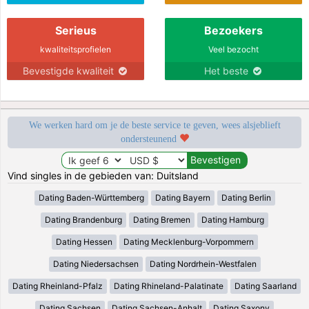
Serieus
Bezoekers
kwaliteitsprofielen
Veel bezocht
Bevestigde kwaliteit
Het beste
We werken hard om je de beste service te geven, wees alsjeblieft
ondersteunend
Vind singles in de gebieden van: Duitsland
Dating Baden-Württemberg
Dating Bayern
Dating Berlin
Dating Brandenburg
Dating Bremen
Dating Hamburg
Dating Hessen
Dating Mecklenburg-Vorpommern
Dating Niedersachsen
Dating Nordrhein-Westfalen
Dating Rheinland-Pfalz
Dating Rhineland-Palatinate
Dating Saarland
Dating Sachsen
Dating Sachsen-Anhalt
Dating Saxony