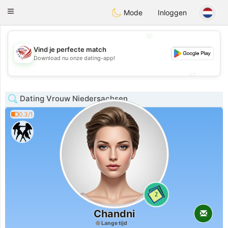
States
Dating
Toggle
Mode
Inloggen
navigation
💖
Vind je perfecte match
💖
Download nu onze dating-app!
💕
💕
Dating Vrouw Niedersachsen
0.3/1
2
Chandni
Lange tijd