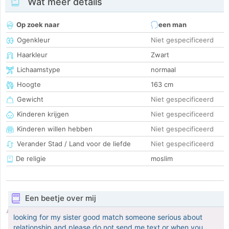
Wat meer details
Op zoek naar
een man
Ogenkleur
Niet gespecificeerd
Haarkleur
Zwart
Lichaamstype
normaal
Hoogte
163 cm
Gewicht
Niet gespecificeerd
Kinderen krijgen
Niet gespecificeerd
Kinderen willen hebben
Niet gespecificeerd
Verander Stad / Land voor de liefde
Niet gespecificeerd
De religie
moslim
Een beetje over mij
looking for my sister good match someone serious about
relationship and please do not send me text or when you