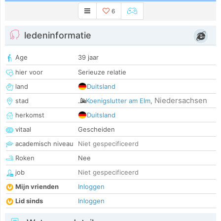
6
ledeninformatie
Age
39 jaar
hier voor
Serieuze relatie
land
Duitsland
Niedersachsen
stad
Koenigslutter am Elm
,
herkomst
Duitsland
vitaal
Gescheiden
academisch niveau
Niet gespecificeerd
Roken
Nee
job
Niet gespecificeerd
Mijn vrienden
Inloggen
Lid sinds
Inloggen