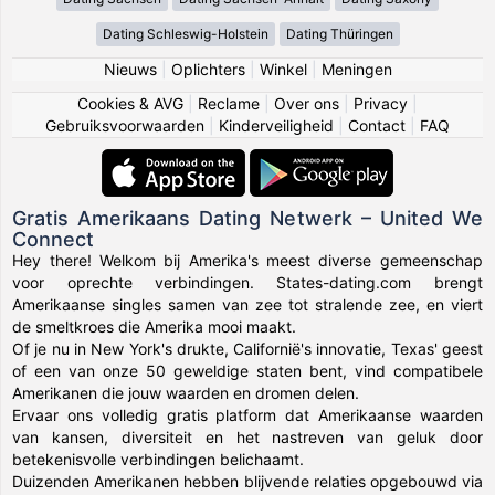
Dating Schleswig-Holstein
Dating Thüringen
Nieuws
|
Oplichters
|
Winkel
|
Meningen
Cookies & AVG
|
Reclame
|
Over ons
|
Privacy
|
Gebruiksvoorwaarden
|
Kinderveiligheid
|
Contact
|
FAQ
Gratis Amerikaans Dating Netwerk – United We
Connect
Hey there! Welkom bij Amerika's meest diverse gemeenschap
voor oprechte verbindingen. States-dating.com brengt
Amerikaanse singles samen van zee tot stralende zee, en viert
de smeltkroes die Amerika mooi maakt.
Of je nu in New York's drukte, Californië's innovatie, Texas' geest
of een van onze 50 geweldige staten bent, vind compatibele
Amerikanen die jouw waarden en dromen delen.
Ervaar ons volledig gratis platform dat Amerikaanse waarden
van kansen, diversiteit en het nastreven van geluk door
betekenisvolle verbindingen belichaamt.
Duizenden Amerikanen hebben blijvende relaties opgebouwd via