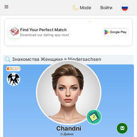
States
Dating
Toggle
Mode
Войти
navigation
💖
Find Your Perfect Match
💖
Download our dating app now!
💕
💕
Знакомства Женщина в Niedersachsen
0.3/1
2
Chandni
Давно