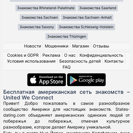
Знакомства Rhineland-Palatinate
Знакомства Saarland
Знакомства Sachsen
Знакомства Sachsen-Anhalt
Знакомства Saxony
Знакомства Schleswig-Holstein
Знакомства Thüringen
Новости
|
Мошенники
|
Магазин
|
Отзывы
Cookies и GDPR
|
Реклама
|
О нас
|
Конфиденциальность
|
Условия использования
|
Безопасность детей
|
Контакты
|
FAQ
Бесплатная американская сеть знакомств –
United We Connect
Привет! Добро пожаловать в самое разнообразное
сообщество Америки для настоящих знакомств. States-
dating.com объединяет американских одиноких людей от
побережья до побережья, отмечая культурное
разнообразие, которое делает Америку уникальной.
Будь вы в суете Нью-Йорка, инновациях Калифорнии, духе