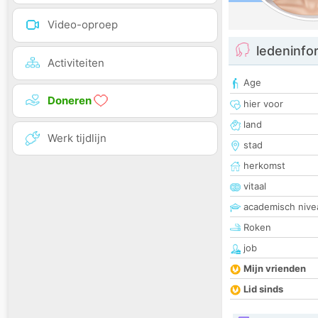
Video-oproep
ledeninfo
Activiteiten
Age
Doneren
hier voor
land
Werk tijdlijn
stad
herkomst
vitaal
academisch nive
Roken
job
Mijn vrienden
Lid sinds