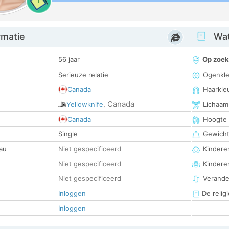
1
rmatie
Wat
56 jaar
Op zoek
Serieuze relatie
Ogenkle
Canada
Haarkle
Canada
Yellowknife
,
Lichaam
Canada
Hoogte
Single
Gewich
au
Niet gespecificeerd
Kinderen
Niet gespecificeerd
Kindere
Niet gespecificeerd
Verander
Inloggen
De religi
Inloggen