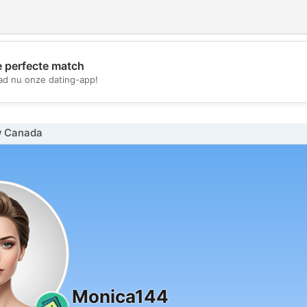
e perfecte match
💖
d nu onze dating-app!
💕
w Canada
Monica144