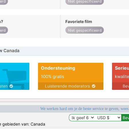
eerd
Niet gespecificeerd
n?
Favoriete film
eerd
Niet gespecificeerd
w Canada
Ondersteuning
Serie
100% gratis
kwalite
nsten
Luisterende moderators
Bev
We werken hard om je de beste service te geven, wees
de gebieden van: Canada