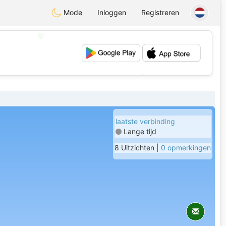
Mode
Inloggen
Registreren
💖
💕
laatste verbinding
Lange tijd
8 Uitzichten |
0 opmerkingen