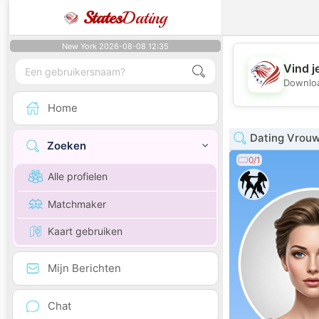
States
Dating
New York 2026-08-08 12:35
Vind j
Downloa
Home
Dating Vrou
Zoeken
0/1
Alle profielen
Matchmaker
Kaart gebruiken
Mijn Berichten
Chat