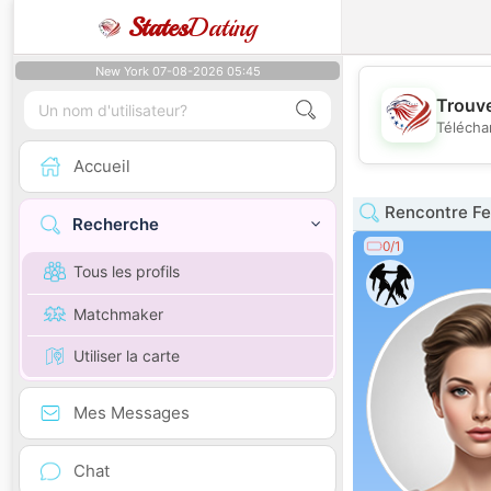
States
Dating
New York 07-08-2026 05:45
Trouve
Télécha
Accueil
Rencontre F
Recherche
0/1
Tous les profils
Matchmaker
Utiliser la carte
Mes Messages
Chat