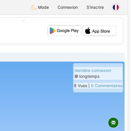
Mode
Connexion
S'inscrire
💖
💕
dernière connexion
longtemps
8 Vues |
0 Commentaires