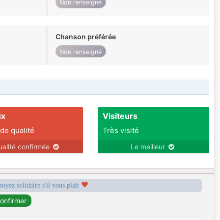
Non renseigné
Chanson préférée
Non renseigné
ux
Visiteurs
 de qualité
Très visité
ualité confirmée
Le meilleur
soyez solidaire s'il vous plaît