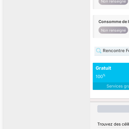
Non renseigné
Consomme de l'
Non renseigné
Rencontre 
Gratuit
%
100
Services gr
Trouvez des céli