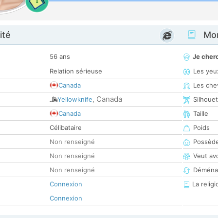
1
ité
Mon
56 ans
Je cher
Relation sérieuse
Les yeu
Canada
Les che
Canada
Yellowknife
,
Silhoue
Canada
Taille
Célibataire
Poids
Non renseigné
Possède
Non renseigné
Veut av
Non renseigné
Déména
Connexion
La religi
Connexion