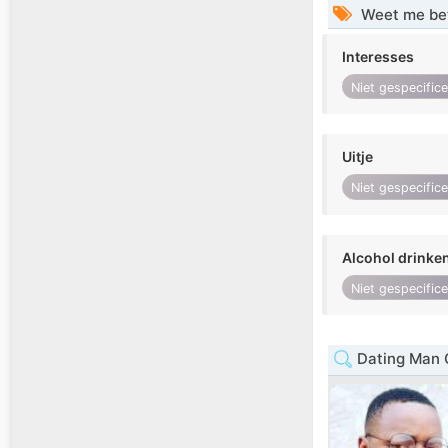
Weet me be
Interesses
Niet gespecific
Uitje
Niet gespecific
Alcohol drinke
Niet gespecific
Dating Man 