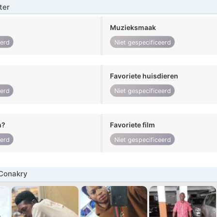
ter
Muzieksmaak
eerd
Niet gespecificeerd
Favoriete huisdieren
eerd
Niet gespecificeerd
n?
Favoriete film
eerd
Niet gespecificeerd
Conakry