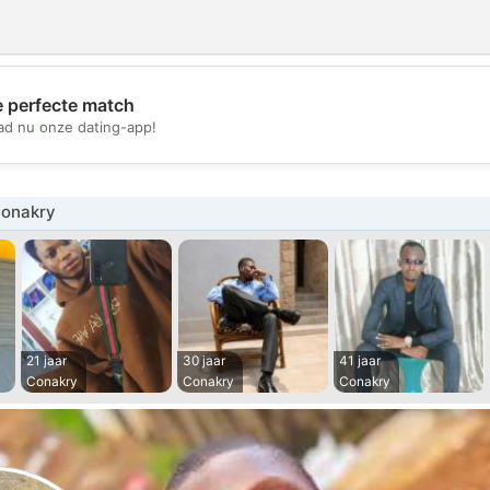
e perfecte match
💖
d nu onze dating-app!
💕
Conakry
21 jaar
30 jaar
41 jaar
Conakry
Conakry
Conakry