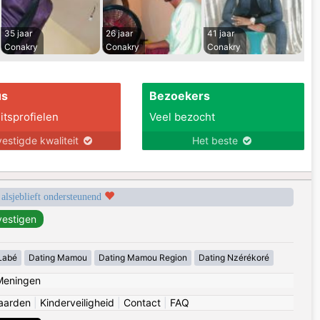
35 jaar
26 jaar
41 jaar
Conakry
Conakry
Conakry
us
Bezoekers
itsprofielen
Veel bezocht
estigde kwaliteit
Het beste
 alsjeblieft ondersteunend
Labé
Dating Mamou
Dating Mamou Region
Dating Nzérékoré
Meningen
aarden
|
Kinderveiligheid
|
Contact
|
FAQ