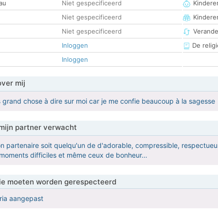
au
Niet gespecificeerd
Kinderen
Niet gespecificeerd
Kindere
Niet gespecificeerd
Verander
Inloggen
De religi
Inloggen
over mij
pas grand chose à dire sur moi car je me confie beaucoup à la sagesse
mijn partner verwacht
n partenaire soit quelqu'un de d'adorable, compressible, respectueuse
s moments difficiles et même ceux de bonheur…
 die moeten worden gerespecteerd
eria aangepast