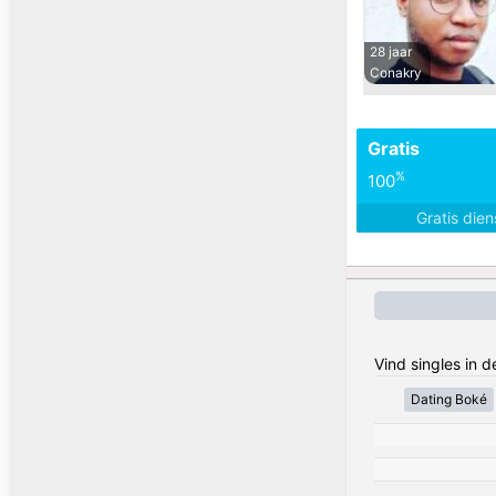
28 jaar
Conakry
Gratis
%
100
Gratis die
Vind singles in 
Dating Boké