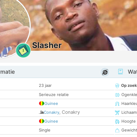
Slasher
1
rmatie
Wat
23 jaar
Op zoek
Serieuze relatie
Ogenkle
Guinee
Haarkle
Conakry
Conakry
,
Lichaam
Guinee
Hoogte
Single
Gewich