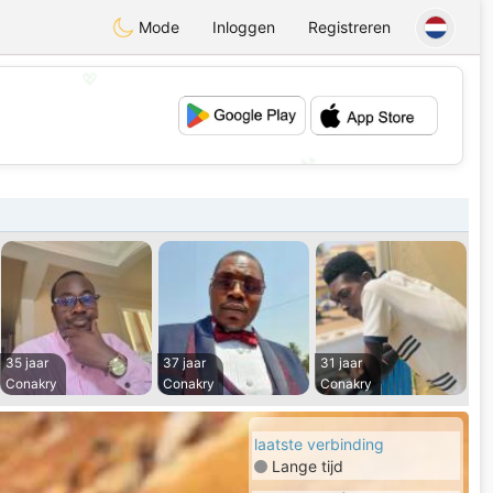
Mode
Inloggen
Registreren
💖
💕
35 jaar
37 jaar
31 jaar
Conakry
Conakry
Conakry
laatste verbinding
Lange tijd