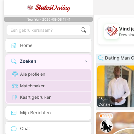
States
Dating
New York 2026-08-08 11:41
Vind j
Downloa
Home
Dating Man 
Zoeken
Alle profielen
Matchmaker
Kaart gebruiken
28 jaar
Conakry
Mijn Berichten
0.6/1
Chat