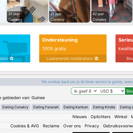
31 jaar
21 jaar
62 jaar
Conakry
Conakry
Conakry
Ondersteuning
Serie
100% gratis
kwalite
nsten
Luisterende moderators
Bev
We werken hard om je de beste service te geven, wees
de gebieden van: Guinee
Dating Conakry
Dating Faranah
Dating Kankan
Dating Kindia
Dating 
Nieuws
|
Oplichters
|
Winkel
|
Cookies & AVG
|
Reclame
|
Over ons
|
Privacy
|
Gebruiksvoorw