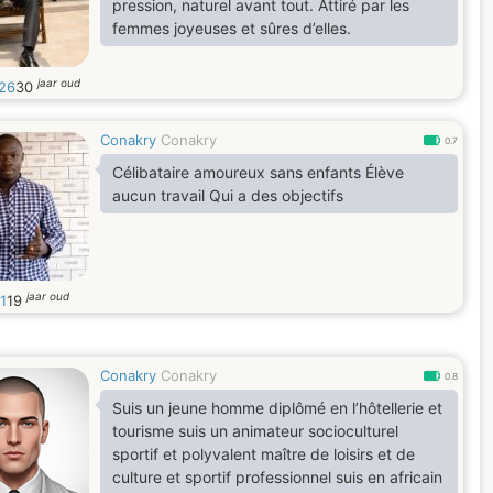
pression, naturel avant tout. Attiré par les
femmes joyeuses et sûres d’elles.
jaar oud
26
30
Conakry
Conakry
0.7
Célibataire amoureux sans enfants Élève
aucun travail Qui a des objectifs
jaar oud
1
19
Conakry
Conakry
0.8
Suis un jeune homme diplômé en l’hôtellerie et
tourisme suis un animateur socioculturel
sportif et polyvalent maître de loisirs et de
culture et sportif professionnel suis en africain