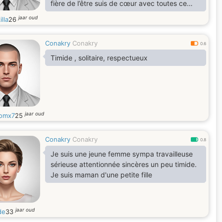
fière de l’être suis de cœur avec toutes ce
que je fait je fait le bhoneur de mais
jaar oud
illa
26
vacanciers et amis et famille suis a guérir
militairement des forcé spécial guinéen je
Conakry
Conakry
vous aimes et remercie beaucoup car sans
0.6
vous ils n’y pas de animations
Timide , solitaire, respectueux
jaar oud
omx7
25
Conakry
Conakry
0.8
Je suis une jeune femme sympa travailleuse
sérieuse attentionnée sincères un peu timide.
Je suis maman d'une petite fille
jaar oud
de
33