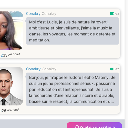
Conakry
Conakry
0.8
Moi c'est Lucie, je suis de nature introverti,
ambitieuse et bienveillante, j'aime la music la
danse, les voyages, les moment de détente et
méditation.
jaar oud
32
33
Conakry
Conakry
0.7
Bonjour, je m'appelle Isidore Ilèbho Maomy. Je
suis un jeune professionnel sérieux, passionné
par l'éducation et l'entrepreneuriat. Je suis à
la recherche d’une relation sincère et durable,
basée sur le respect, la communication et des
valeurs solides. Si vous partagez cette vision
jaar oud
o
26
et souhaitez faire connaissance, n’hésitez pas
à me contacter.
Zoeken op criteria