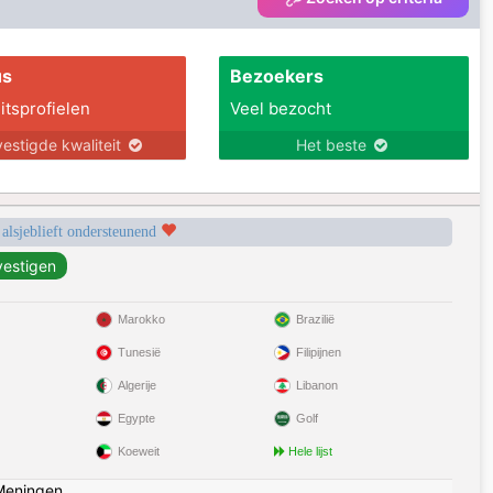
us
Bezoekers
itsprofielen
Veel bezocht
estigde kwaliteit
Het beste
 alsjeblieft ondersteunend
Marokko
Brazilië
Tunesië
Filipijnen
Algerije
Libanon
Egypte
Golf
Koeweit
Hele lijst
Meningen