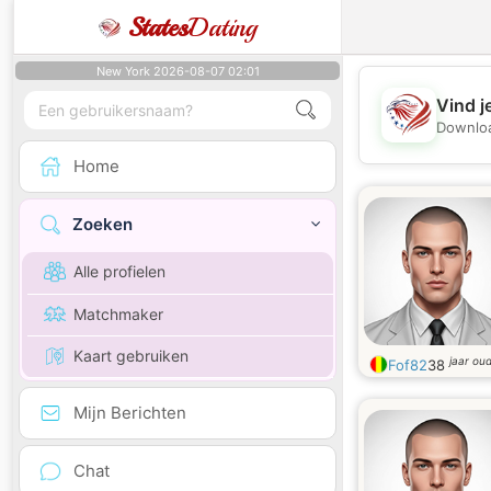
States
Dating
New York 2026-08-07 02:01
Vind j
Downloa
Home
Zoeken
Alle profielen
Matchmaker
Kaart gebruiken
jaar ou
Fof82
38
Mijn Berichten
Chat