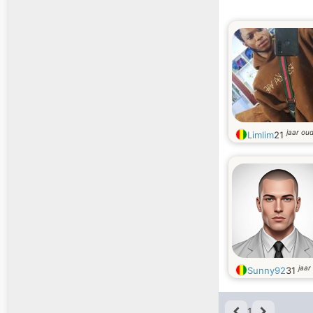
jaar ou
Limlim
21
jaar
Sunny92
31
1