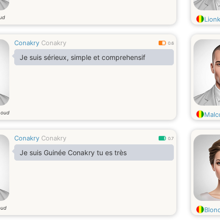
oud
Lionk
Conakry
Conakry
0.6
Je suis sérieux, simple et comprehensif
 oud
Malc
Conakry
Conakry
0.7
Je suis Guinée Conakry tu es très
oud
Blon