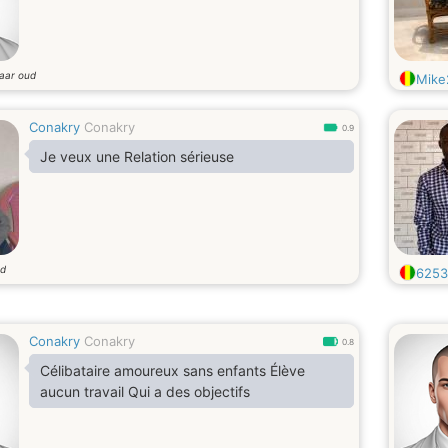
jaar oud
Mike
Conakry
Conakry
0.9
Je veux une Relation sérieuse
ud
6253
Conakry
Conakry
0.8
Célibataire amoureux sans enfants Élève
aucun travail Qui a des objectifs