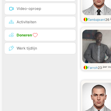
Video-oproep
Tambajeant
26
Activiteiten
Doneren
Werk tijdlijn
jaar o
Farroh
23