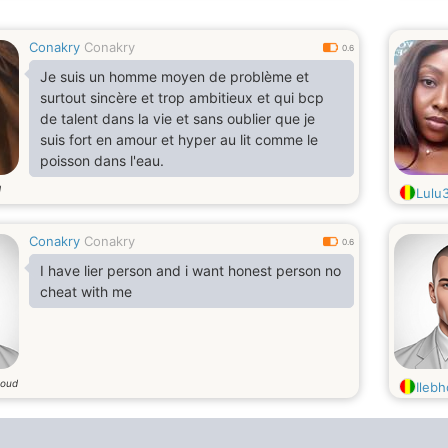
Conakry
Conakry
0.6
Je suis un homme moyen de problème et
surtout sincère et trop ambitieux et qui bcp
de talent dans la vie et sans oublier que je
suis fort en amour et hyper au lit comme le
poisson dans l'eau.
d
Lulu
Conakry
Conakry
0.6
I have lier person and i want honest person no
cheat with me
 oud
Ilebh