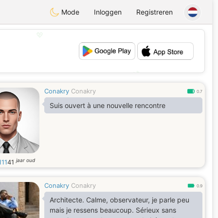
Mode
Inloggen
Registreren
💖
💕
Conakry
Conakry
0.7
Suis ouvert à une nouvelle rencontre
jaar oud
111
41
Conakry
Conakry
0.9
Architecte. Calme, observateur, je parle peu
mais je ressens beaucoup. Sérieux sans