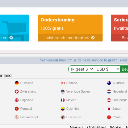
Ondersteuning
Serie
100% gratis
kwalite
nsten
Luisterende moderators
Bev
We werken hard om je de beste service te geven, wees
r land
Duitsland
Canada
Australië
Zwitserland
Verenigde Staten
Nederland
Engeland
Mexico
Oostenrijk
Portugal
Colombia
Japan
Gehandicapt
Huisdieren
China
Nieuws
|
Oplichters
|
Winkel
|