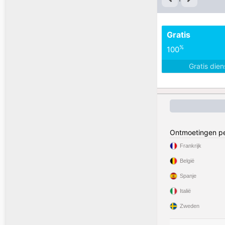
Gratis
%
100
Gratis die
Ontmoetingen pe
Frankrijk
België
Spanje
Italië
Zweden