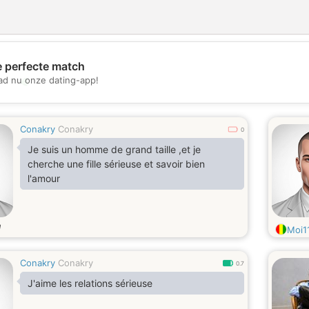
e perfecte match
💖
d nu onze dating-app!
💕
Conakry
Conakry
0
Je suis un homme de grand taille ,et je
cherche une fille sérieuse et savoir bien
l'amour
d
Moi1
Conakry
Conakry
0.7
J'aime les relations sérieuse