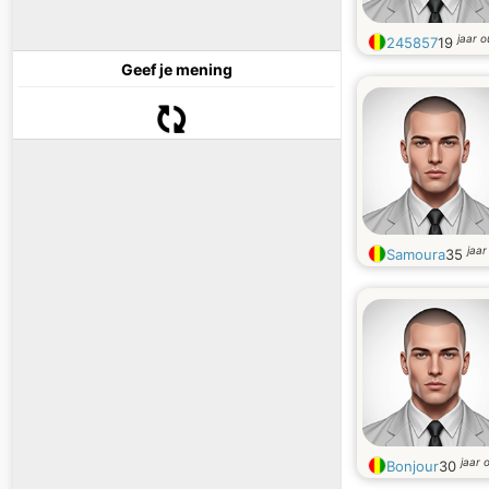
jaar 
245857
19
Geef je mening
jaar
Samoura
35
jaar 
Bonjour
30