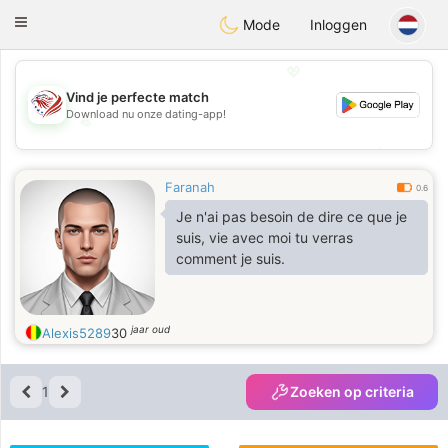
States
Dating
Toggle
Mode
Inloggen
navigation
💖
Vind je perfecte match
Download nu onze dating-app!
💖
💕
💕
Faranah
0.6
Je n'ai pas besoin de dire ce que je
suis, vie avec moi tu verras
comment je suis.
jaar oud
Alexis5289
30
1
Zoeken op criteria