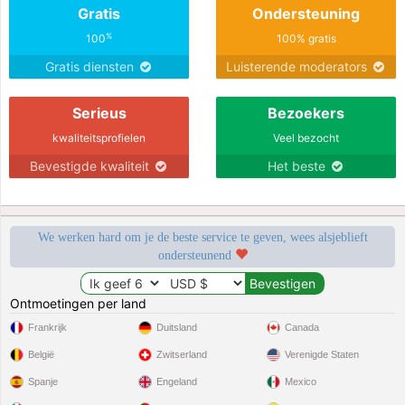
Gratis
Ondersteuning
%
100
100% gratis
Gratis diensten
Luisterende moderators
Serieus
Bezoekers
kwaliteitsprofielen
Veel bezocht
Bevestigde kwaliteit
Het beste
We werken hard om je de beste service te geven, wees alsjeblieft
ondersteunend
Ontmoetingen per land
Frankrijk
Duitsland
Canada
België
Zwitserland
Verenigde Staten
Spanje
Engeland
Mexico