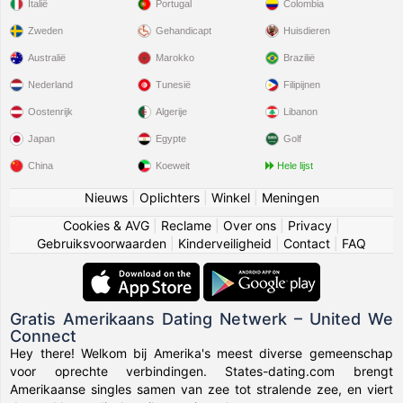
Italië
Portugal
Colombia
Zweden
Gehandicapt
Huisdieren
Australië
Marokko
Brazilië
Nederland
Tunesië
Filipijnen
Oostenrijk
Algerije
Libanon
Japan
Egypte
Golf
China
Koeweit
Hele lijst
Nieuws
|
Oplichters
|
Winkel
|
Meningen
Cookies & AVG
|
Reclame
|
Over ons
|
Privacy
|
Gebruiksvoorwaarden
|
Kinderveiligheid
|
Contact
|
FAQ
Gratis Amerikaans Dating Netwerk – United We
Connect
Hey there! Welkom bij Amerika's meest diverse gemeenschap
voor oprechte verbindingen. States-dating.com brengt
Amerikaanse singles samen van zee tot stralende zee, en viert