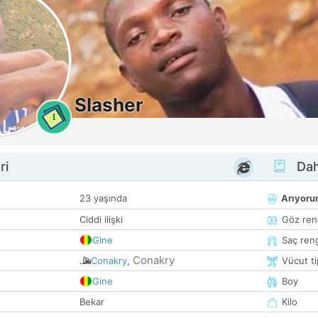
Slasher
1
ri
Dah
23 yaşında
Arıyor
Ciddi ilişki
Göz ren
Gine
Saç ren
Conakry
Conakry
,
Vücut ti
Gine
Boy
Bekar
Kilo