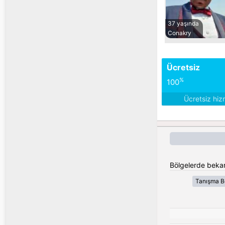
37 yaşında
Conakry
Ücretsiz
%
100
Ücretsiz hiz
Bölgelerde bekar
Tanışma B