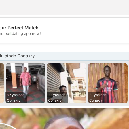
our Perfect Match
💖
d our dating app now!
💕
k içinde Conakry
62 yaşında
22 yaşında
21 yaşında
Conakry
Conakry
Conakry