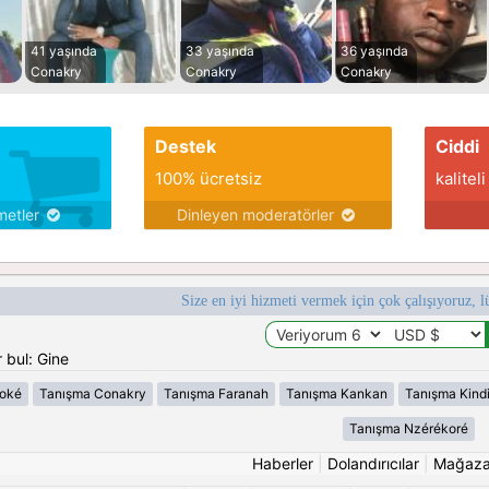
41 yaşında
33 yaşında
36 yaşında
Conakry
Conakry
Conakry
Destek
Ciddi
100% ücretsiz
kaliteli
metler
Dinleyen moderatörler
Size en iyi hizmeti vermek için çok çalışıyoruz, l
 bul: Gine
oké
Tanışma Conakry
Tanışma Faranah
Tanışma Kankan
Tanışma Kind
Tanışma Nzérékoré
Haberler
|
Dolandırıcılar
|
Mağaz