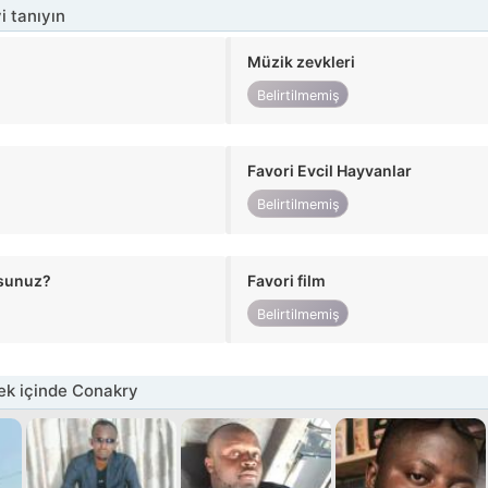
i tanıyın
Müzik zevkleri
Belirtilmemiş
Favori Evcil Hayvanlar
Belirtilmemiş
usunuz?
Favori film
Belirtilmemiş
ek içinde Conakry