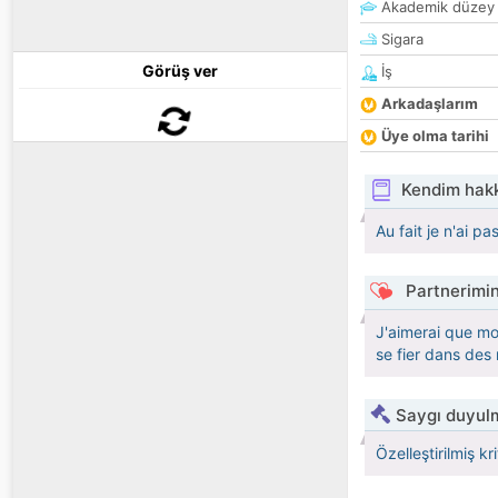
Akademik düzey
Sigara
Görüş ver
İş
Arkadaşlarım
Üye olma tarihi
Kendim hak
Au fait je n'ai 
Partnerimin
J'aimerai que mo
se fier dans de
Saygı duyulm
Özelleştirilmiş kr