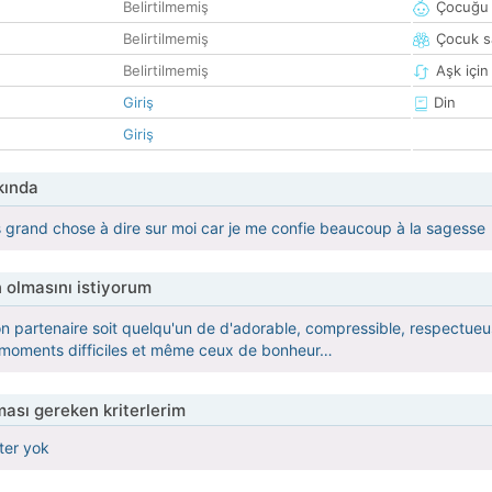
Belirtilmemiş
Çocuğu 
Belirtilmemiş
Çocuk sa
Belirtilmemiş
Aşk için
Giriş
Din
Giriş
kında
pas grand chose à dire sur moi car je me confie beaucoup à la sagesse
 olmasını istiyorum
n partenaire soit quelqu'un de d'adorable, compressible, respectueuse
s moments difficiles et même ceux de bonheur…
ası gereken kriterlerim
iter yok