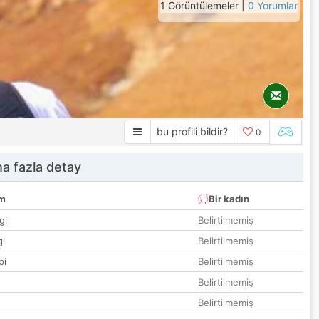
1 Görüntülemeler |
0 Yorumlar
bu profili bildir?
0
a fazla detay
um
Bir kadın
gi
Belirtilmemiş
gi
Belirtilmemiş
pi
Belirtilmemiş
Belirtilmemiş
Belirtilmemiş