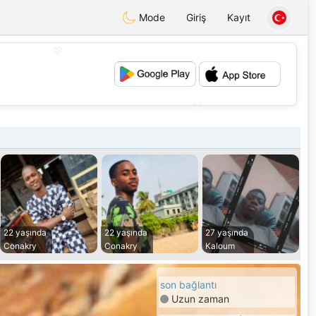
Mode
Giriş
Kayıt
💖
💕
22 yaşında
22 yaşında
27 yaşında
Conakry
Conakry
Kaloum
son bağlantı
Uzun zaman