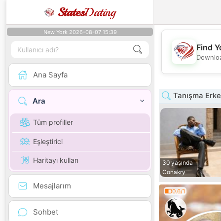
States
Dating
New York 2026-08-07 15:39
Find Y
Downloa
Ana Sayfa
Tanışma Erke
Ara
Tüm profiller
Eşleştirici
Haritayı kullan
30 yaşında
Conakry
Mesajlarım
0.6/1
Sohbet