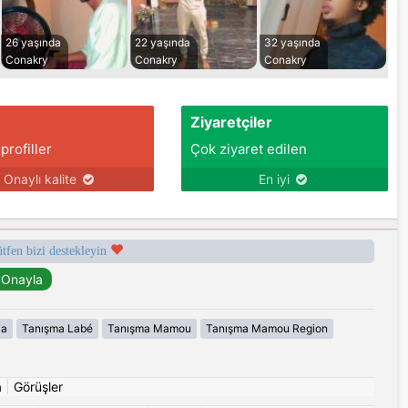
26 yaşında
22 yaşında
32 yaşında
Conakry
Conakry
Conakry
Ziyaretçiler
 profiller
Çok ziyaret edilen
Onaylı kalite
En iyi
ütfen bizi destekleyin
ia
Tanışma Labé
Tanışma Mamou
Tanışma Mamou Region
a
|
Görüşler