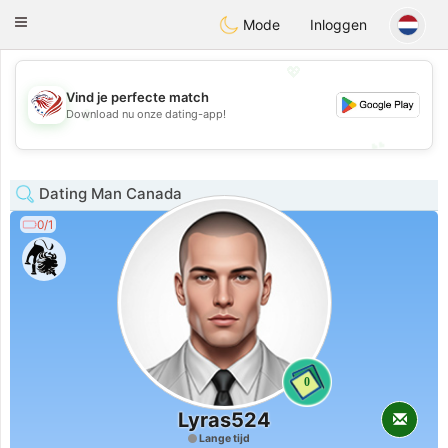
States
Dating
Toggle
Mode
Inloggen
navigation
💖
Vind je perfecte match
💖
Download nu onze dating-app!
💕
💕
Dating Man Canada
0/1
0
Lyras524
Lange tijd