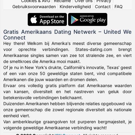
Cookies & AVG
|
Reclame
|
Over ons
|
Privacy
|
Gebruiksvoorwaarden
|
Kinderveiligheid
|
Contact
|
FAQ
Gratis Amerikaans Dating Netwerk – United We
Connect
Hey there! Welkom bij Amerika's meest diverse gemeenschap
voor oprechte verbindingen. States-dating.com brengt
Amerikaanse singles samen van zee tot stralende zee, en viert
de smeltkroes die Amerika mooi maakt.
Of je nu in New York's drukte, Californië's innovatie, Texas' geest
of een van onze 50 geweldige staten bent, vind compatibele
Amerikanen die jouw waarden en dromen delen.
Ervaar ons volledig gratis platform dat Amerikaanse waarden
van kansen, diversiteit en het nastreven van geluk door
betekenisvolle verbindingen belichaamt.
Duizenden Amerikanen hebben blijvende relaties opgebouwd via
onze gemeenschap die zowel regionale diversiteit als nationale
eenheid viert.
Van amberkleurige graangolven tot purperen bergmajesteit, je
volgende geweldige Amerikaanse verbinding wacht!