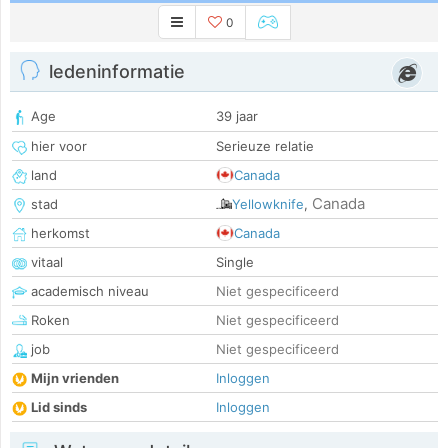
0
ledeninformatie
Age
39 jaar
hier voor
Serieuze relatie
land
Canada
Canada
stad
Yellowknife
,
herkomst
Canada
vitaal
Single
academisch niveau
Niet gespecificeerd
Roken
Niet gespecificeerd
job
Niet gespecificeerd
Mijn vrienden
Inloggen
Lid sinds
Inloggen