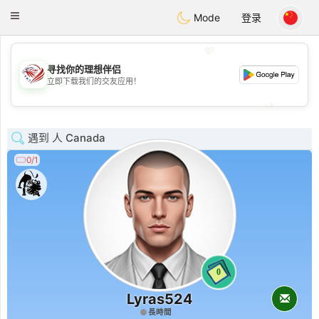
States
Dating
Toggle
Mode
登录
navigation
💖
寻找你的理想伴侣
💖
立即下载我们的交友应用！
💕
💕
遇到 人 Canada
0/1
0
Lyras524
長時間