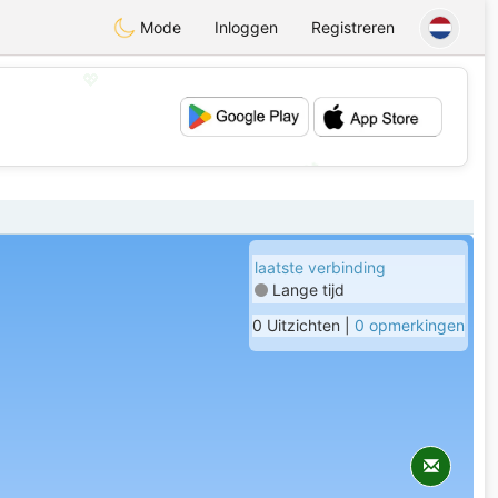
Mode
Inloggen
Registreren
💖
💕
laatste verbinding
Lange tijd
0 Uitzichten |
0 opmerkingen