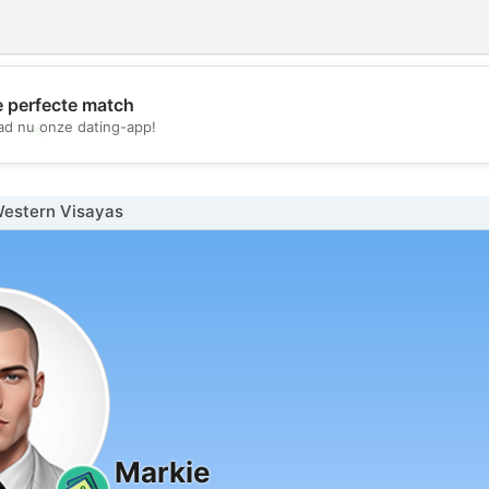
e perfecte match
💖
d nu onze dating-app!
💕
estern Visayas
Markie