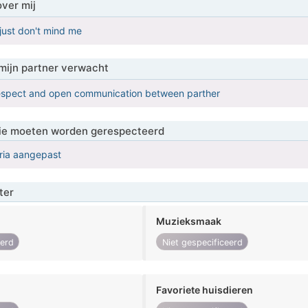
over mij
just don't mind me
mijn partner verwacht
 respect and open communication between parther
 die moeten worden gerespecteerd
eria aangepast
ter
Muzieksmaak
eerd
Niet gespecificeerd
Favoriete huisdieren