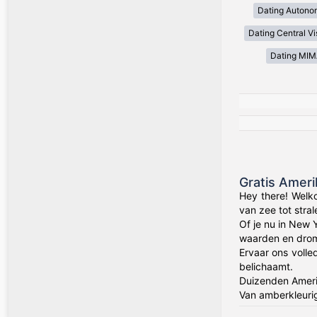
Dating Autono
Dating Central V
Dating MI
Gratis Amer
Hey there! Welk
van zee tot stra
Of je nu in New 
waarden en drom
Ervaar ons volle
belichaamt.
Duizenden Amerik
Van amberkleuri