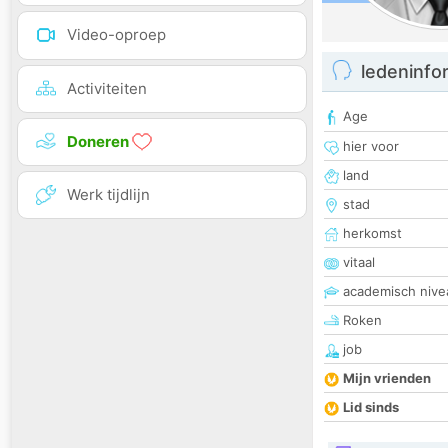
Video-oproep
ledeninfo
Activiteiten
Age
Doneren
hier voor
land
Werk tijdlijn
stad
herkomst
vitaal
academisch nive
Roken
job
Mijn vrienden
Lid sinds