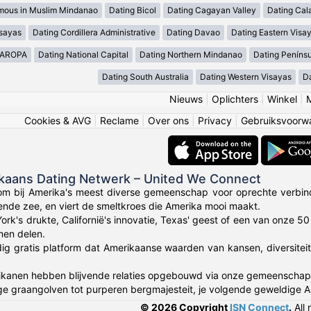
mous in Muslim Mindanao
Dating Bicol
Dating Cagayan Valley
Dating Cal
isayas
Dating Cordillera Administrative
Dating Davao
Dating Eastern Visa
MAROPA
Dating National Capital
Dating Northern Mindanao
Dating Peníns
Dating South Australia
Dating Western Visayas
D
Nieuws
|
Oplichters
|
Winkel
|
Cookies & AVG
|
Reclame
|
Over ons
|
Privacy
|
Gebruiksvoorw
ikaans Dating Netwerk – United We Connect
om bij Amerika's meest diverse gemeenschap voor oprechte verbin
lende zee, en viert de smeltkroes die Amerika mooi maakt.
York's drukte, Californië's innovatie, Texas' geest of een van onze 
en delen.
dig gratis platform dat Amerikaanse waarden van kansen, diversitei
anen hebben blijvende relaties opgebouwd via onze gemeenschap die 
ge graangolven tot purperen bergmajesteit, je volgende geweldige 
© 2026 Copyright
ISN Connect
.
All 