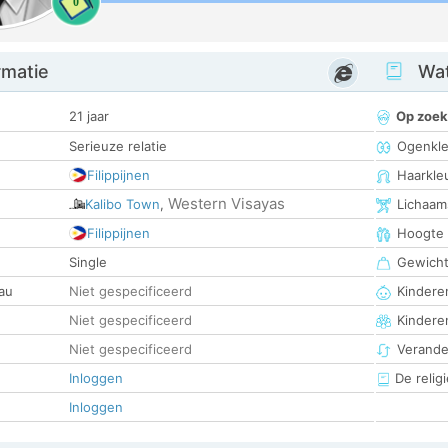
0
rmatie
Wat
21 jaar
Op zoek
Serieuze relatie
Ogenkle
Filippijnen
Haarkle
Western Visayas
Kalibo Town
,
Lichaam
Filippijnen
Hoogte
Single
Gewich
au
Niet gespecificeerd
Kinderen
Niet gespecificeerd
Kindere
Niet gespecificeerd
Verander
Inloggen
De religi
Inloggen