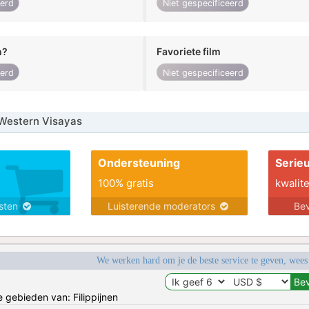
eerd
Niet gespecificeerd
n?
Favoriete film
eerd
Niet gespecificeerd
Western Visayas
Ondersteuning
Serie
100% gratis
kwalite
nsten
Luisterende moderators
Bev
We werken hard om je de beste service te geven, wees
e gebieden van: Filippijnen