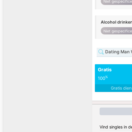
Niet gespecific
Alcohol drinke
Niet gespecific
Dating Man 
Gratis
%
100
Gratis die
Vind singles in d