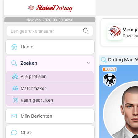
States
Dating
New York 2026-08-08 06:50
Vind j
Downloa
Home
Dating Man W
Zoeken
0.3/1
Alle profielen
Matchmaker
Kaart gebruiken
Mijn Berichten
Chat