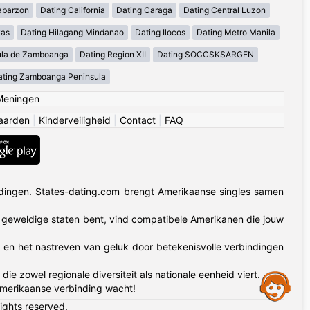
abarzon
Dating California
Dating Caraga
Dating Central Luzon
yas
Dating Hilagang Mindanao
Dating Ilocos
Dating Metro Manila
ula de Zamboanga
Dating Region XII
Dating SOCCSKSARGEN
ating Zamboanga Peninsula
Meningen
aarden
|
Kinderveiligheid
|
Contact
|
FAQ
dingen. States-dating.com brengt Amerikaanse singles samen
50 geweldige staten bent, vind compatibele Amerikanen die jouw
t en het nastreven van geluk door betekenisvolle verbindingen
zowel regionale diversiteit als nationale eenheid viert.
Assistance
Amerikaanse verbinding wacht!
rights reserved.