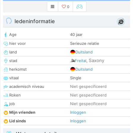
0
ledeninformatie
Age
40 jaar
hier voor
Serieuze relatie
land
Duitsland
Saxony
stad
Freital
,
herkomst
Duitsland
vitaal
Single
academisch niveau
Niet gespecificeerd
Roken
Niet gespecificeerd
job
Niet gespecificeerd
Mijn vrienden
Inloggen
Lid sinds
Inloggen