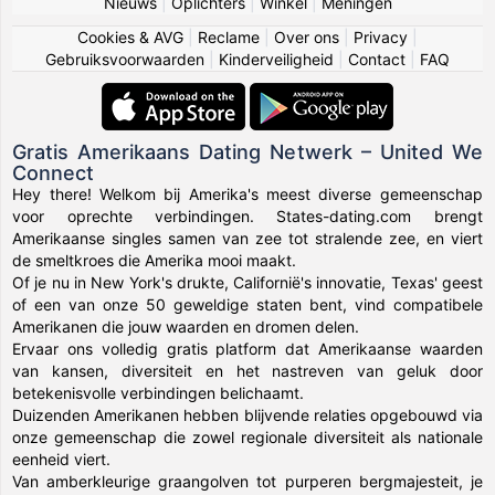
Nieuws
|
Oplichters
|
Winkel
|
Meningen
Cookies & AVG
|
Reclame
|
Over ons
|
Privacy
|
Gebruiksvoorwaarden
|
Kinderveiligheid
|
Contact
|
FAQ
Gratis Amerikaans Dating Netwerk – United We
Connect
Hey there! Welkom bij Amerika's meest diverse gemeenschap
voor oprechte verbindingen. States-dating.com brengt
Amerikaanse singles samen van zee tot stralende zee, en viert
de smeltkroes die Amerika mooi maakt.
Of je nu in New York's drukte, Californië's innovatie, Texas' geest
of een van onze 50 geweldige staten bent, vind compatibele
Amerikanen die jouw waarden en dromen delen.
Ervaar ons volledig gratis platform dat Amerikaanse waarden
van kansen, diversiteit en het nastreven van geluk door
betekenisvolle verbindingen belichaamt.
Duizenden Amerikanen hebben blijvende relaties opgebouwd via
onze gemeenschap die zowel regionale diversiteit als nationale
eenheid viert.
Van amberkleurige graangolven tot purperen bergmajesteit, je