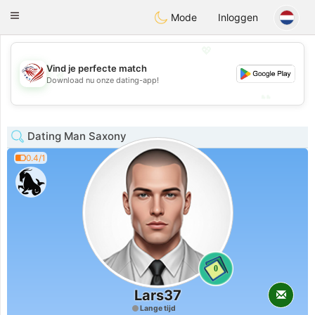
States
Dating
Toggle
Mode
Inloggen
navigation
💖
Vind je perfecte match
💖
Download nu onze dating-app!
💕
💕
Dating Man Saxony
0.4/1
0
Lars37
Lange tijd