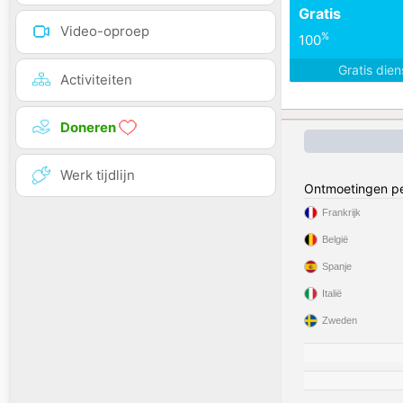
Gratis
Video-oproep
%
100
Gratis die
Activiteiten
Doneren
Werk tijdlijn
Ontmoetingen pe
Frankrijk
België
Spanje
Italië
Zweden