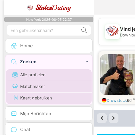
States
Dating
New York 2026-08-05 22:37
Vind j
Downloa
Home
Zoeken
Alle profielen
Matchmaker
Kaart gebruiken
j
Drewstock
66
Mijn Berichten
1
Chat