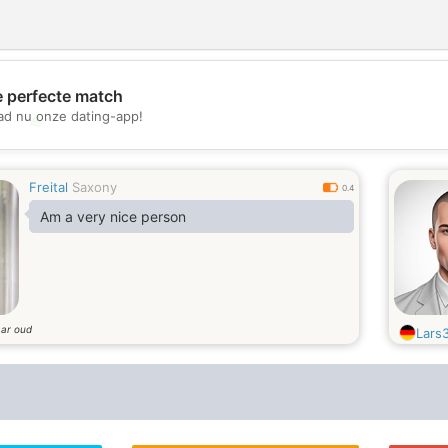
e perfecte match
d nu onze dating-app!
💖
💕
Freital
Saxony
0.4
Am a very nice person
aar oud
Lars