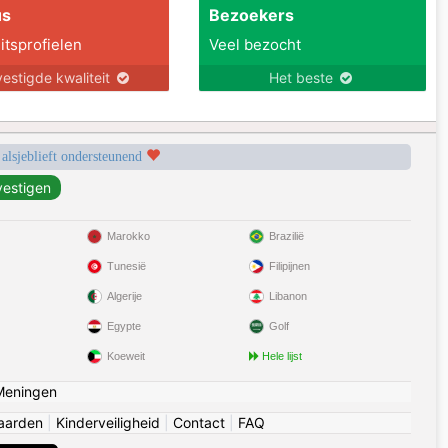
us
Bezoekers
itsprofielen
Veel bezocht
estigde kwaliteit
Het beste
 alsjeblieft ondersteunend
Marokko
Brazilië
Tunesië
Filipijnen
Algerije
Libanon
Egypte
Golf
Koeweit
Hele lijst
Meningen
aarden
|
Kinderveiligheid
|
Contact
|
FAQ