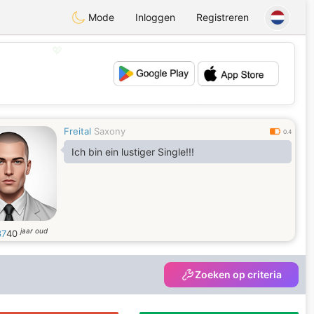
Mode
Inloggen
Registreren
💖
💕
Freital
Saxony
0.4
Ich bin ein lustiger Single!!!
jaar oud
37
40
Zoeken op criteria