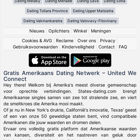
Dating Melaky
Dating Menabe
Dating Sava
Dating Sofia
Dating Toliara Province
Dating Upper Matsiatra
Dating Vakinankaratra
Dating Vatovavy-Fitovinany
Nieuws
|
Oplichters
|
Winkel
|
Meningen
Cookies & AVG
|
Reclame
|
Over ons
|
Privacy
|
Gebruiksvoorwaarden
|
Kinderveiligheid
|
Contact
|
FAQ
Gratis Amerikaans Dating Netwerk – United We
Connect
Hey there! Welkom bij Amerika's meest diverse gemeenschap
voor oprechte verbindingen. States-dating.com brengt
Amerikaanse singles samen van zee tot stralende zee, en viert
de smeltkroes die Amerika mooi maakt.
Of je nu in New York's drukte, Californië's innovatie, Texas' geest
of een van onze 50 geweldige staten bent, vind compatibele
Amerikanen die jouw waarden en dromen delen.
Ervaar ons volledig gratis platform dat Amerikaanse waarden
van kansen, diversiteit en het nastreven van geluk door