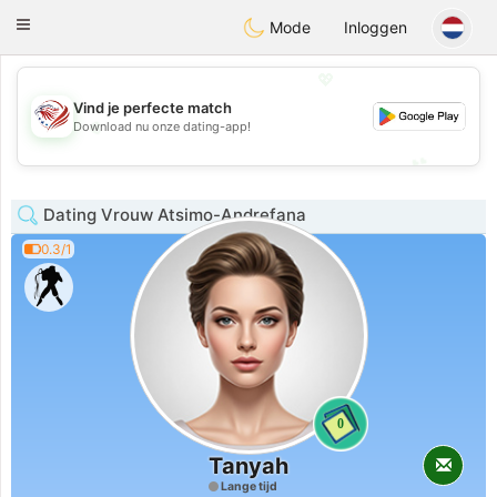
States
Dating
Toggle
Mode
Inloggen
navigation
💖
Vind je perfecte match
💖
Download nu onze dating-app!
💕
💕
Dating Vrouw Atsimo-Andrefana
0.3/1
0
Tanyah
Lange tijd