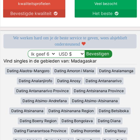
kwaliteitsprofielen
Veel bezocht
Bevestigde kwaliteit
Het beste
We werken hard om je de beste service te geven, wees alsjeblieft
ondersteunend
Vind singles in de gebieden van: Madagaskar
Dating Alaotra-Mangoro
Dating Amoron i Mania
Dating Analamanga
Dating Analanjirofo
Dating Anosy
Dating Antananarivo
Dating Antananarivo Province
Dating Antsiranana Province
Dating Atsimo-Andrefana
Dating Atsimo-Atsinanana
Dating Atsinanana
Dating Atsinanana Region
Dating Betsiboka
Dating Boeny Region
Dating Bongolava
Dating Diana
Dating Fianarantsoa Province
Dating Ihorombe
Dating Itasy