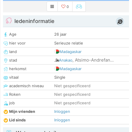
0
ledeninformatie
Age
26 jaar
hier voor
Serieuze relatie
land
Madagaskar
Atsimo-Andrefan...
stad
Anakao
,
herkomst
Madagaskar
vitaal
Single
academisch niveau
Niet gespecificeerd
Roken
Niet gespecificeerd
job
Niet gespecificeerd
Mijn vrienden
Inloggen
Lid sinds
Inloggen