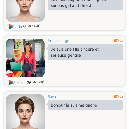
serious girl and direct.
jaar oud
Floria
33
Analamanga
0.5
Je suis une fille sincère et
serieuse,gentille
jaar oud
Meliciah
26
Sava
0.5
Bonjour je suis malgache