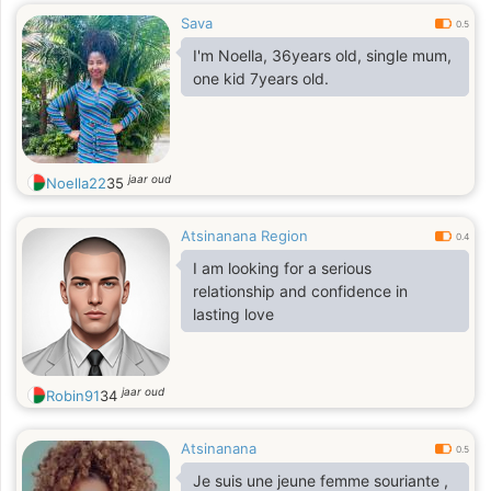
Sava
0.5
I'm Noella, 36years old, single mum,
one kid 7years old.
jaar oud
Noella22
35
Atsinanana Region
0.4
I am looking for a serious
relationship and confidence in
lasting love
jaar oud
Robin91
34
Atsinanana
0.5
Je suis une jeune femme souriante ,