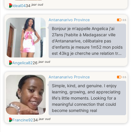
jaar oud
Ideal04
34
Antananarivo Province
0.5
Bonjour je m'appelle Angelica j'ai
27ans j'habite à Madagascar ville
d'Antananarive, célibataire pas
d'enfants je mesure 1m52 mon poids
est 43kg je cherche une relation très
très sérieuse et durable.
jaar oud
Angelica82
26
Antananarivo Province
0.5
Simple, kind, and genuine. I enjoy
learning, growing, and appreciating
life's little moments. Looking for a
meaningful connection that could
become something real
jaar oud
Francine92
34