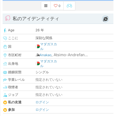
0
私のアイデンティティ
Age
26 年
ここに
深刻な関係
マダガスカ
国
ル
Atsimo-Andrefan...
市区町村
Anakao
,
マダガスカ
出身地
ル
婚姻状態
シングル
学業レベル
指定されていない
喫煙者
指定されていない
ジョブ
指定されていない
私の友達
ログイン
参加
ログイン