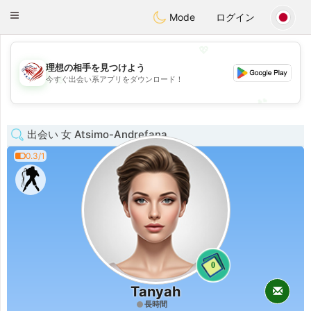
States
Dating
Toggle
Mode
ログイン
navigation
💖
理想の相手を見つけよう
💖
今すぐ出会い系アプリをダウンロード！
💕
💕
出会い 女 Atsimo-Andrefana
0.3/1
0
Tanyah
長時間