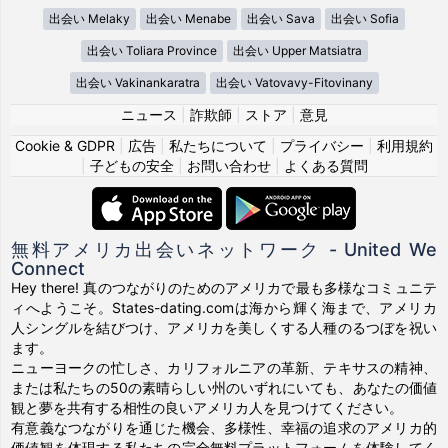
出会い Melaky
出会い Menabe
出会い Sava
出会い Sofia
出会い Toliara Province
出会い Upper Matsiatra
出会い Vakinankaratra
出会い Vatovavy-Fitovinany
ニュース
|
詐欺師
|
ストア
|
意見
Cookie & GDPR
|
広告
|
私たちについて
|
プライバシー
|
利用規約
|
子どもの安全
|
お問い合わせ
|
よくある質問
無料アメリカ出会いネットワーク - United We
Connect
Hey there! 真のつながりのためのアメリカで最も多様なコミュニテ
ィへようこそ。States-dating.comは海から輝く海まで、アメリカ
人シングルを結びつけ、アメリカを美しくする人種のるつぼを祝い
ます。
ニューヨークの忙しさ、カリフォルニアの革新、テキサスの精神、
または私たちの50の素晴らしい州のいずれにいても、あなたの価値
観と夢を共有する相性の良いアメリカ人を見つけてください。
有意義なつながりを通じた機会、多様性、幸福の追求のアメリカ的
価値観を体現する私たちの完全無料プラットフォームを体験してく