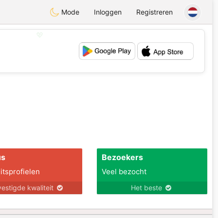
Mode
Inloggen
Registreren
💖
💕
us
Bezoekers
itsprofielen
Veel bezocht
estigde kwaliteit
Het beste