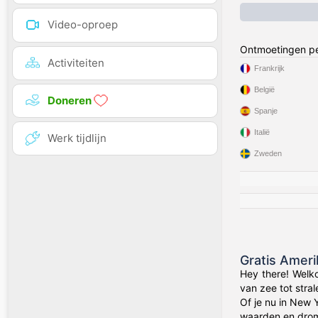
Video-oproep
Ontmoetingen pe
Activiteiten
Frankrijk
België
Doneren
Spanje
Italië
Werk tijdlijn
Zweden
Gratis Amer
Hey there! Welk
van zee tot stra
Of je nu in New 
waarden en drom