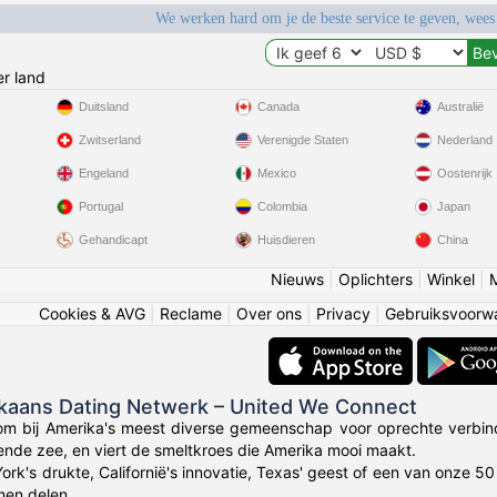
We werken hard om je de beste service te geven, wees
r land
Duitsland
Canada
Australië
Zwitserland
Verenigde Staten
Nederland
Engeland
Mexico
Oostenrijk
Portugal
Colombia
Japan
Gehandicapt
Huisdieren
China
Nieuws
|
Oplichters
|
Winkel
|
Cookies & AVG
|
Reclame
|
Over ons
|
Privacy
|
Gebruiksvoorw
ikaans Dating Netwerk – United We Connect
om bij Amerika's meest diverse gemeenschap voor oprechte verbin
lende zee, en viert de smeltkroes die Amerika mooi maakt.
York's drukte, Californië's innovatie, Texas' geest of een van onze 
en delen.