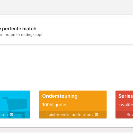
e perfecte match
d nu onze dating-app!
💖
💕
Ondersteuning
Serie
100% gratis
kwalite
nsten
Luisterende moderators
Bev