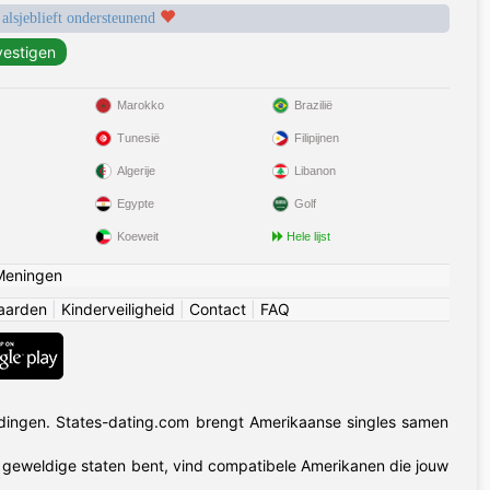
 alsjeblieft ondersteunend
Marokko
Brazilië
Tunesië
Filipijnen
Algerije
Libanon
Egypte
Golf
Koeweit
Hele lijst
Meningen
aarden
|
Kinderveiligheid
|
Contact
|
FAQ
dingen. States-dating.com brengt Amerikaanse singles samen
50 geweldige staten bent, vind compatibele Amerikanen die jouw