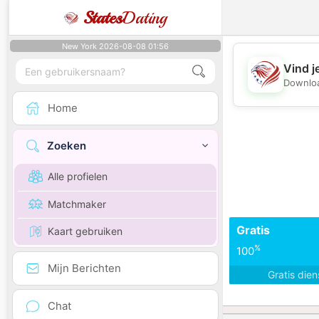
States
Dating
New York 2026-08-08 01:56
Vind j
Downloa
Home
Zoeken
Alle profielen
Matchmaker
Gratis
Kaart gebruiken
%
100
Mijn Berichten
Gratis die
Chat