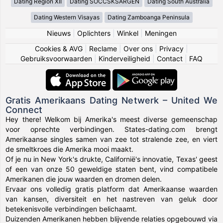
Dating Region XII
Dating SOCCSKSARGEN
Dating South Australia
Dating Western Visayas
Dating Zamboanga Peninsula
Nieuws
|
Oplichters
|
Winkel
|
Meningen
Cookies & AVG
|
Reclame
|
Over ons
|
Privacy
|
Gebruiksvoorwaarden
|
Kinderveiligheid
|
Contact
|
FAQ
Gratis Amerikaans Dating Netwerk – United We
Connect
Hey there! Welkom bij Amerika's meest diverse gemeenschap
voor oprechte verbindingen. States-dating.com brengt
Amerikaanse singles samen van zee tot stralende zee, en viert
de smeltkroes die Amerika mooi maakt.
Of je nu in New York's drukte, Californië's innovatie, Texas' geest
of een van onze 50 geweldige staten bent, vind compatibele
Amerikanen die jouw waarden en dromen delen.
Ervaar ons volledig gratis platform dat Amerikaanse waarden
van kansen, diversiteit en het nastreven van geluk door
betekenisvolle verbindingen belichaamt.
Duizenden Amerikanen hebben blijvende relaties opgebouwd via