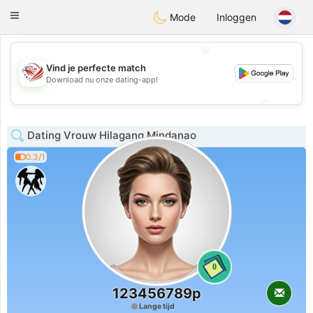
States
Dating
Toggle
Mode
Inloggen
navigation
💖
Vind je perfecte match
💖
Download nu onze dating-app!
💕
💕
Dating Vrouw Hilagang Mindanao
0.3/1
0
123456789p
Lange tijd