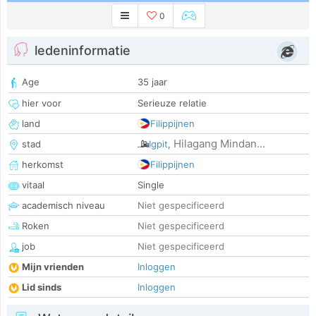
0
ledeninformatie
Age
35 jaar
hier voor
Serieuze relatie
land
Filippijnen
Hilagang Mindan...
stad
Igpit
,
herkomst
Filippijnen
vitaal
Single
academisch niveau
Niet gespecificeerd
Roken
Niet gespecificeerd
job
Niet gespecificeerd
Mijn vrienden
Inloggen
Lid sinds
Inloggen