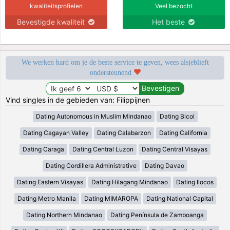
kwaliteitsprofielen
Veel bezocht
Bevestigde kwaliteit
Het beste
We werken hard om je de beste service te geven, wees alsjeblieft
ondersteunend
Vind singles in de gebieden van: Filippijnen
Dating Autonomous in Muslim Mindanao
Dating Bicol
Dating Cagayan Valley
Dating Calabarzon
Dating California
Dating Caraga
Dating Central Luzon
Dating Central Visayas
Dating Cordillera Administrative
Dating Davao
Dating Eastern Visayas
Dating Hilagang Mindanao
Dating Ilocos
Dating Metro Manila
Dating MIMAROPA
Dating National Capital
Dating Northern Mindanao
Dating Península de Zamboanga