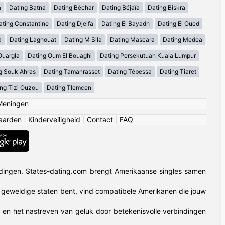
a
Dating Batna
Dating Béchar
Dating Béjaïa
Dating Biskra
ating Constantine
Dating Djelfa
Dating El Bayadh
Dating El Oued
a
Dating Laghouat
Dating M Sila
Dating Mascara
Dating Medea
Ouargla
Dating Oum El Bouaghi
Dating Persekutuan Kuala Lumpur
g Souk Ahras
Dating Tamanrasset
Dating Tébessa
Dating Tiaret
ng Tizi Ouzou
Dating Tlemcen
Meningen
aarden
|
Kinderveiligheid
|
Contact
|
FAQ
dingen. States-dating.com brengt Amerikaanse singles samen
50 geweldige staten bent, vind compatibele Amerikanen die jouw
t en het nastreven van geluk door betekenisvolle verbindingen