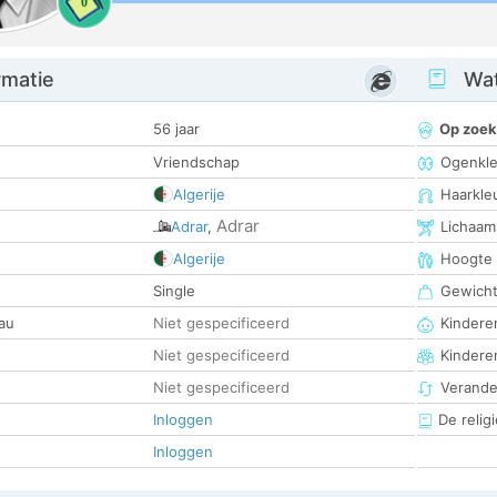
0
rmatie
Wat
56 jaar
Op zoek
Vriendschap
Ogenkle
Algerije
Haarkle
Adrar
Adrar
,
Lichaam
Algerije
Hoogte
Single
Gewich
au
Niet gespecificeerd
Kinderen
Niet gespecificeerd
Kindere
Niet gespecificeerd
Verander
Inloggen
De religi
Inloggen