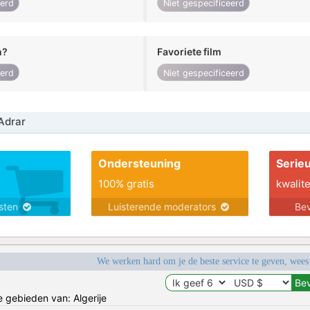
eerd
Niet gespecificeerd
n?
Favoriete film
eerd
Niet gespecificeerd
Adrar
Ondersteuning
Serie
100% gratis
kwalite
nsten
Luisterende moderators
Bev
We werken hard om je de beste service te geven, wees
e gebieden van: Algerije