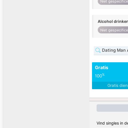
Niet gespecific
Alcohol drinke
Niet gespecific
Dating Man 
Gratis
%
100
Gratis die
Vind singles in d