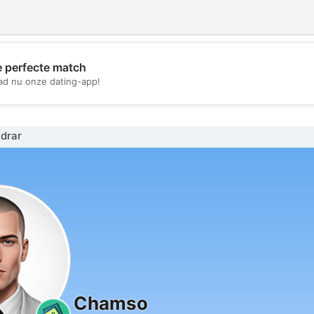
e perfecte match
💖
d nu onze dating-app!
💕
drar
Chamso