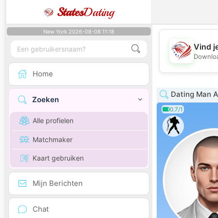
States
Dating
New York 2026-08-08 11:18
Vind j
Downloa
Home
Dating Man A
Zoeken
0.7/1
Alle profielen
Matchmaker
Kaart gebruiken
Mijn Berichten
Chat