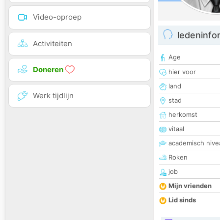
Video-oproep
ledeninfo
Activiteiten
Age
Doneren
hier voor
land
Werk tijdlijn
stad
herkomst
vitaal
academisch nive
Roken
job
Mijn vrienden
Lid sinds