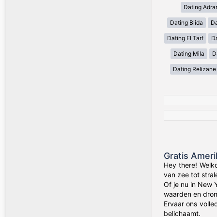
Dating Adra
Dating Blida
Da
Dating El Tarf
D
Dating Mila
D
Dating Relizane
Gratis Amer
Hey there! Welk
van zee tot stra
Of je nu in New 
waarden en drom
Ervaar ons volle
belichaamt.