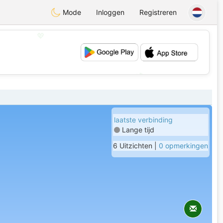
Mode
Inloggen
Registreren
💖
💕
laatste verbinding
Lange tijd
6 Uitzichten |
0 opmerkingen