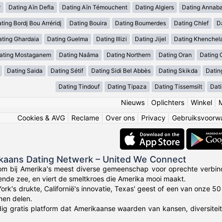
r
Dating Aïn Defla
Dating Aïn Témouchent
Dating Algiers
Dating Annab
ting Bordj Bou Arréridj
Dating Bouira
Dating Boumerdes
Dating Chlef
D
ating Ghardaia
Dating Guelma
Dating Illizi
Dating Jijel
Dating Khenchel
ating Mostaganem
Dating Naâma
Dating Northern
Dating Oran
Dating 
Dating Saida
Dating Sétif
Dating Sidi Bel Abbès
Dating Skikda
Datin
Dating Tindouf
Dating Tipaza
Dating Tissemsilt
Dati
Nieuws
|
Oplichters
|
Winkel
|
Cookies & AVG
|
Reclame
|
Over ons
|
Privacy
|
Gebruiksvoorw
ikaans Dating Netwerk – United We Connect
om bij Amerika's meest diverse gemeenschap voor oprechte verbin
lende zee, en viert de smeltkroes die Amerika mooi maakt.
York's drukte, Californië's innovatie, Texas' geest of een van onze 
en delen.
dig gratis platform dat Amerikaanse waarden van kansen, diversitei