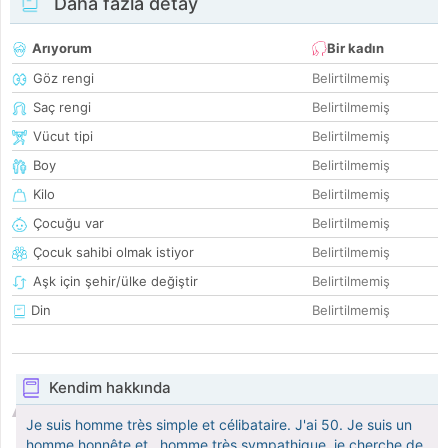
Daha fazla detay
Arıyorum
Bir kadın
Göz rengi
Belirtilmemiş
Saç rengi
Belirtilmemiş
Vücut tipi
Belirtilmemiş
Boy
Belirtilmemiş
Kilo
Belirtilmemiş
Çocuğu var
Belirtilmemiş
Çocuk sahibi olmak istiyor
Belirtilmemiş
Aşk için şehir/ülke değiştir
Belirtilmemiş
Din
Belirtilmemiş
Kendim hakkında
Je suis homme très simple et célibataire. J'ai 50. Je suis un
homme honnête et . homme très sympathique. je cherche de