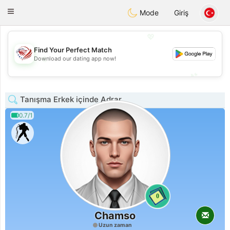
States
Dating
Toggle
Mode
Giriş
navigation
💖
Find Your Perfect Match
💖
Download our dating app now!
💕
💕
Tanışma Erkek içinde Adrar
0.7/1
0
Chamso
Uzun zaman