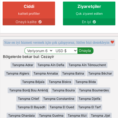
Ciddi
Ziyaretçiler
kaliteli profiller
Çok ziyaret edilen
Onaylı kalite
En iyi
Size en iyi hizmeti vermek için çok çalışıyoruz, lütfen bizi destekleyin
Bölgelerde bekar bul: Cezayir
Tanışma Adrar
Tanışma Aïn Defla
Tanışma Aïn Témouchent
Tanışma Algiers
Tanışma Annaba
Tanışma Batna
Tanışma Béchar
Tanışma Béjaïa
Tanışma Biskra
Tanışma Blida
Tanışma Bordj Bou Arréridj
Tanışma Bouira
Tanışma Boumerdes
Tanışma Chlef
Tanışma Constantine
Tanışma Djelfa
Tanışma El Bayadh
Tanışma El Oued
Tanışma El Tarf
Tanışma Ghardaia
Tanışma Guelma
Tanışma Illizi
Tanışma Jijel