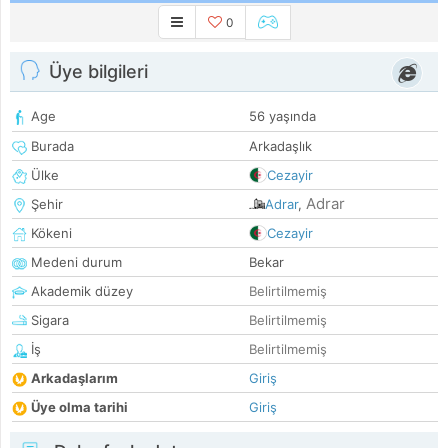
0
Üye bilgileri
Age
56 yaşında
Burada
Arkadaşlık
Ülke
Cezayir
Adrar
Şehir
Adrar
,
Kökeni
Cezayir
Medeni durum
Bekar
Akademik düzey
Belirtilmemiş
Sigara
Belirtilmemiş
İş
Belirtilmemiş
Arkadaşlarım
Giriş
Üye olma tarihi
Giriş