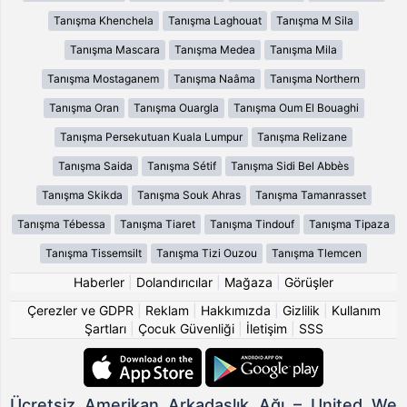
Tanışma Khenchela
Tanışma Laghouat
Tanışma M Sila
Tanışma Mascara
Tanışma Medea
Tanışma Mila
Tanışma Mostaganem
Tanışma Naâma
Tanışma Northern
Tanışma Oran
Tanışma Ouargla
Tanışma Oum El Bouaghi
Tanışma Persekutuan Kuala Lumpur
Tanışma Relizane
Tanışma Saida
Tanışma Sétif
Tanışma Sidi Bel Abbès
Tanışma Skikda
Tanışma Souk Ahras
Tanışma Tamanrasset
Tanışma Tébessa
Tanışma Tiaret
Tanışma Tindouf
Tanışma Tipaza
Tanışma Tissemsilt
Tanışma Tizi Ouzou
Tanışma Tlemcen
Haberler
|
Dolandırıcılar
|
Mağaza
|
Görüşler
Çerezler ve GDPR
|
Reklam
|
Hakkımızda
|
Gizlilik
|
Kullanım
Şartları
|
Çocuk Güvenliği
|
İletişim
|
SSS
Ücretsiz Amerikan Arkadaşlık Ağı – United We