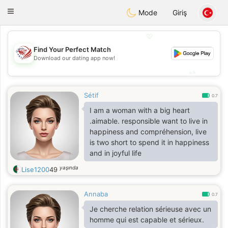
States
Dating
Toggle
Mode
Giriş
navigation
💖
Find Your Perfect Match
💖
Download our dating app now!
💕
💕
Sétif
0.7
I am a woman with a big heart
.aimable. responsible want to live in
happiness and compréhension, live
is two short to spend it in happiness
and in joyful life
yaşında
Lise1200
49
Annaba
0.7
Je cherche relation sérieuse avec un
homme qui est capable et sérieux.