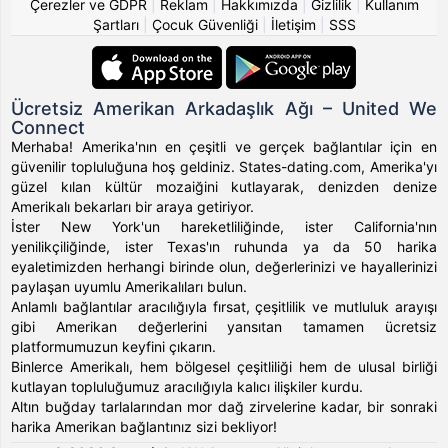
Çerezler ve GDPR
|
Reklam
|
Hakkımızda
|
Gizlilik
|
Kullanım
Şartları
|
Çocuk Güvenliği
|
İletişim
|
SSS
Ücretsiz Amerikan Arkadaşlık Ağı – United We
Connect
Merhaba! Amerika'nın en çeşitli ve gerçek bağlantılar için en
güvenilir topluluğuna hoş geldiniz. States-dating.com, Amerika'yı
güzel kılan kültür mozaiğini kutlayarak, denizden denize
Amerikalı bekarları bir araya getiriyor.
İster New York'un hareketliliğinde, ister California'nın
yenilikçiliğinde, ister Texas'ın ruhunda ya da 50 harika
eyaletimizden herhangi birinde olun, değerlerinizi ve hayallerinizi
paylaşan uyumlu Amerikalıları bulun.
Anlamlı bağlantılar aracılığıyla fırsat, çeşitlilik ve mutluluk arayışı
gibi Amerikan değerlerini yansıtan tamamen ücretsiz
platformumuzun keyfini çıkarın.
Binlerce Amerikalı, hem bölgesel çeşitliliği hem de ulusal birliği
kutlayan topluluğumuz aracılığıyla kalıcı ilişkiler kurdu.
Altın buğday tarlalarından mor dağ zirvelerine kadar, bir sonraki
harika Amerikan bağlantınız sizi bekliyor!