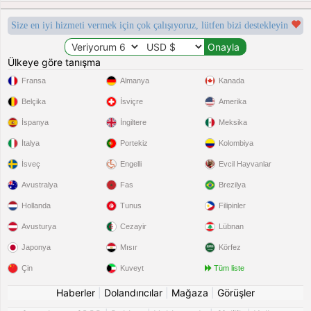
Size en iyi hizmeti vermek için çok çalışıyoruz, lütfen bizi destekleyin
Ülkeye göre tanışma
Fransa
Almanya
Kanada
Belçika
İsviçre
Amerika
İspanya
İngiltere
Meksika
İtalya
Portekiz
Kolombiya
İsveç
Engelli
Evcil Hayvanlar
Avustralya
Fas
Brezilya
Hollanda
Tunus
Filipinler
Avusturya
Cezayir
Lübnan
Japonya
Mısır
Körfez
Çin
Kuveyt
Tüm liste
Haberler
|
Dolandırıcılar
|
Mağaza
|
Görüşler