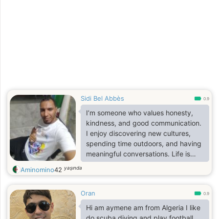
Sidi Bel Abbès
0.9
I’m someone who values honesty,
kindness, and good communication.
I enjoy discovering new cultures,
spending time outdoors, and having
meaningful conversations. Life is
more beautiful when shared with
yaşında
Aminomino
42
someone who appreciates the little
things.
Oran
0.9
Hi am aymene am from Algeria I like
do scuba diving and play football