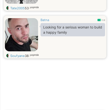
yaşında
Tate2005
53
Batna
0.8
Looking for a serious woman to build
a happy family
yaşında
Soufyane
38