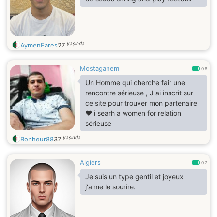
yaşında
AymenFares
27
Mostaganem
0.8
Un Homme qui cherche fair une
rencontre sérieuse , J ai inscrit sur
ce site pour trouver mon partenaire
❤️ i searh a women for relation
sérieuse
yaşında
Bonheur88
37
Algiers
0.7
Je suis un type gentil et joyeux
j'aime le sourire.