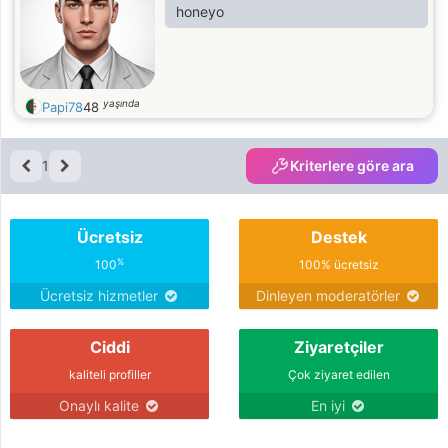
honeyo
yaşında
Papi78
48
1
Kriterlere göre ara
Ücretsiz
Destek
%
100
100% ücretsiz
Ücretsiz hizmetler
Dinleyen moderatörler
Ciddi
Ziyaretçiler
kaliteli profiller
Çok ziyaret edilen
Onaylı kalite
En iyi