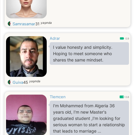
yaşında
Samrasamar
31
Adrar
0.9
I value honesty and simplicity.
Hoping to meet someone who
shares the same mindset.
yaşında
Guiva
45
Tlemcen
0.8
I'm Mohammed from Algeria 36
years old, I'm new Master's
graduated student ,I'm looking for
serious woman to start a relationship
that leads to marriage