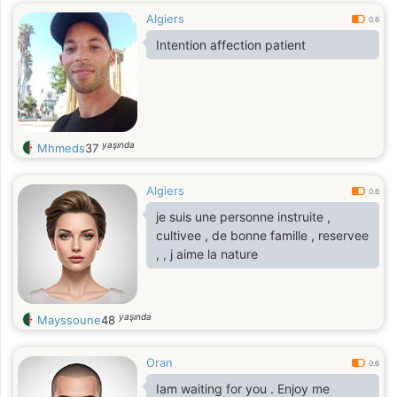
Algiers
0.6
Intention affection patient
yaşında
Mhmeds
37
Algiers
0.6
je suis une personne instruite ,
cultivee , de bonne famille , reservee
, , j aime la nature
yaşında
Mayssoune
48
Oran
0.6
Iam waiting for you . Enjoy me