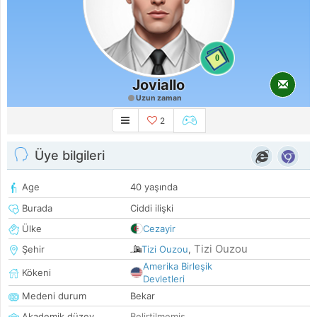
0
Joviallo
Uzun zaman
2
Üye bilgileri
Age
40 yaşında
Burada
Ciddi ilişki
Ülke
Cezayir
Tizi Ouzou
Şehir
Tizi Ouzou
,
Amerika Birleşik
Kökeni
Devletleri
Medeni durum
Bekar
Akademik düzey
Belirtilmemiş