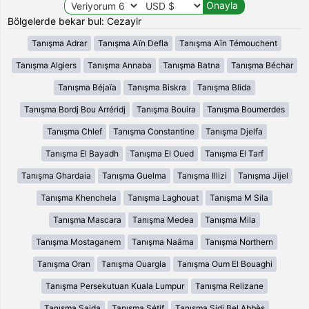
Bölgelerde bekar bul: Cezayir
Tanışma Adrar
Tanışma Aïn Defla
Tanışma Aïn Témouchent
Tanışma Algiers
Tanışma Annaba
Tanışma Batna
Tanışma Béchar
Tanışma Béjaïa
Tanışma Biskra
Tanışma Blida
Tanışma Bordj Bou Arréridj
Tanışma Bouira
Tanışma Boumerdes
Tanışma Chlef
Tanışma Constantine
Tanışma Djelfa
Tanışma El Bayadh
Tanışma El Oued
Tanışma El Tarf
Tanışma Ghardaia
Tanışma Guelma
Tanışma Illizi
Tanışma Jijel
Tanışma Khenchela
Tanışma Laghouat
Tanışma M Sila
Tanışma Mascara
Tanışma Medea
Tanışma Mila
Tanışma Mostaganem
Tanışma Naâma
Tanışma Northern
Tanışma Oran
Tanışma Ouargla
Tanışma Oum El Bouaghi
Tanışma Persekutuan Kuala Lumpur
Tanışma Relizane
Tanışma Saida
Tanışma Sétif
Tanışma Sidi Bel Abbès