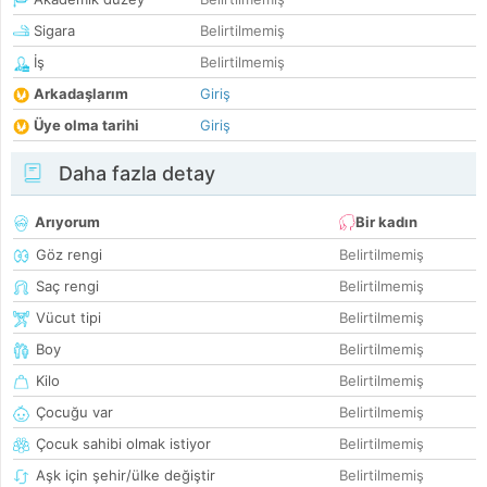
Sigara
Belirtilmemiş
İş
Belirtilmemiş
Arkadaşlarım
Giriş
Üye olma tarihi
Giriş
Daha fazla detay
Arıyorum
Bir kadın
Göz rengi
Belirtilmemiş
Saç rengi
Belirtilmemiş
Vücut tipi
Belirtilmemiş
Boy
Belirtilmemiş
Kilo
Belirtilmemiş
Çocuğu var
Belirtilmemiş
Çocuk sahibi olmak istiyor
Belirtilmemiş
Aşk için şehir/ülke değiştir
Belirtilmemiş