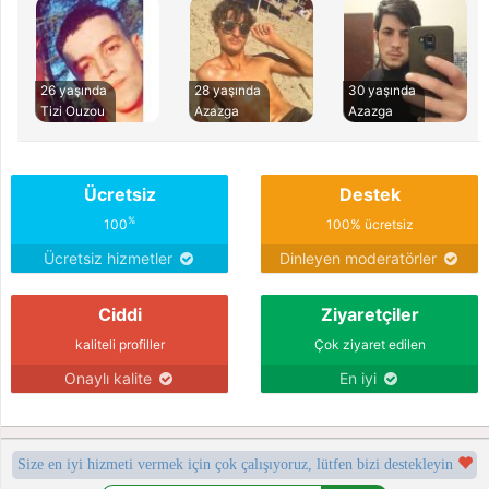
26 yaşında
28 yaşında
30 yaşında
Tizi Ouzou
Azazga
Azazga
Ücretsiz
Destek
%
100
100% ücretsiz
Ücretsiz hizmetler
Dinleyen moderatörler
Ciddi
Ziyaretçiler
kaliteli profiller
Çok ziyaret edilen
Onaylı kalite
En iyi
Size en iyi hizmeti vermek için çok çalışıyoruz, lütfen bizi destekleyin