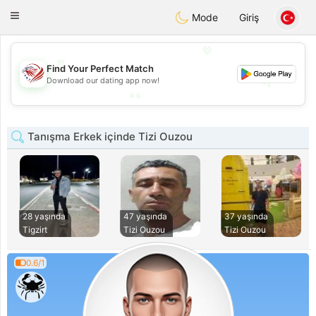
States
Dating
Toggle
Mode
Giriş
navigation
💖
💖
Find Your Perfect Match
💕
Download our dating app now!
💕
Tanışma Erkek içinde Tizi Ouzou
28 yaşında
47 yaşında
37 yaşında
Tigzirt
Tizi Ouzou
Tizi Ouzou
0.6/1