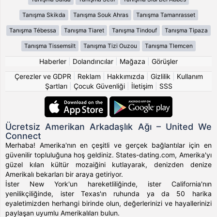
Tanışma Skikda
Tanışma Souk Ahras
Tanışma Tamanrasset
Tanışma Tébessa
Tanışma Tiaret
Tanışma Tindouf
Tanışma Tipaza
Tanışma Tissemsilt
Tanışma Tizi Ouzou
Tanışma Tlemcen
Haberler
|
Dolandırıcılar
|
Mağaza
|
Görüşler
Çerezler ve GDPR
|
Reklam
|
Hakkımızda
|
Gizlilik
|
Kullanım
Şartları
|
Çocuk Güvenliği
|
İletişim
|
SSS
Ücretsiz Amerikan Arkadaşlık Ağı – United We
Connect
Merhaba! Amerika'nın en çeşitli ve gerçek bağlantılar için en
güvenilir topluluğuna hoş geldiniz. States-dating.com, Amerika'yı
güzel kılan kültür mozaiğini kutlayarak, denizden denize
Amerikalı bekarları bir araya getiriyor.
İster New York'un hareketliliğinde, ister California'nın
yenilikçiliğinde, ister Texas'ın ruhunda ya da 50 harika
eyaletimizden herhangi birinde olun, değerlerinizi ve hayallerinizi
paylaşan uyumlu Amerikalıları bulun.