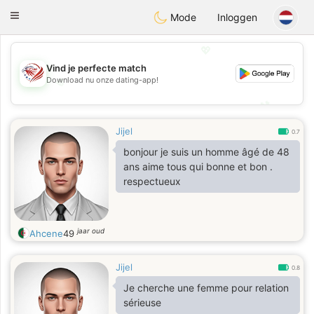
States
Dating
Toggle
Mode
Inloggen
navigation
💖
Vind je perfecte match
Download nu onze dating-app!
💖
💕
💕
Jijel
0.7
bonjour je suis un homme âgé de 48
ans aime tous qui bonne et bon .
respectueux
jaar oud
Ahcene
49
Jijel
0.8
Je cherche une femme pour relation
sérieuse