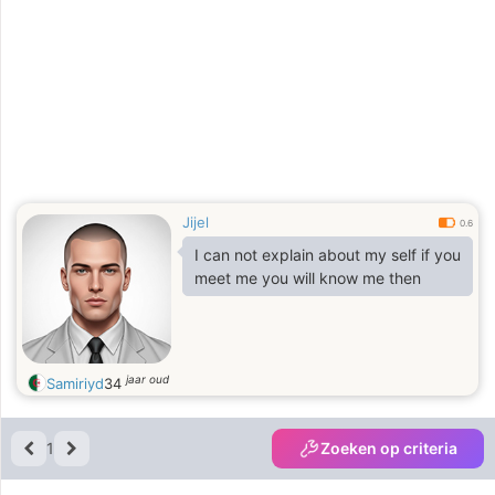
Jijel
0.6
I can not explain about my self if you
meet me you will know me then
jaar oud
Samiriyd
34
1
Zoeken op criteria