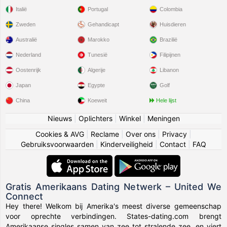
Italië
Portugal
Colombia
Zweden
Gehandicapt
Huisdieren
Australië
Marokko
Brazilië
Nederland
Tunesië
Filipijnen
Oostenrijk
Algerije
Libanon
Japan
Egypte
Golf
China
Koeweit
Hele lijst
Nieuws
|
Oplichters
|
Winkel
|
Meningen
Cookies & AVG
|
Reclame
|
Over ons
|
Privacy
|
Gebruiksvoorwaarden
|
Kinderveiligheid
|
Contact
|
FAQ
Gratis Amerikaans Dating Netwerk – United We
Connect
Hey there! Welkom bij Amerika's meest diverse gemeenschap
voor oprechte verbindingen. States-dating.com brengt
Amerikaanse singles samen van zee tot stralende zee, en viert