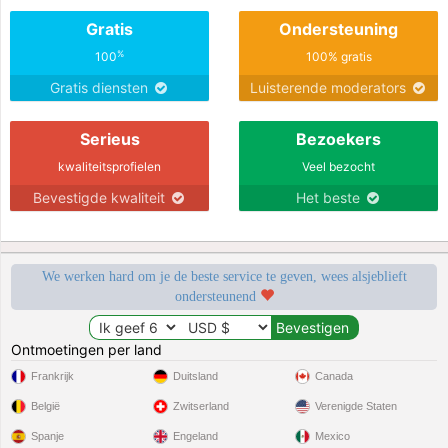
Gratis
Ondersteuning
%
100
100% gratis
Gratis diensten
Luisterende moderators
Serieus
Bezoekers
kwaliteitsprofielen
Veel bezocht
Bevestigde kwaliteit
Het beste
We werken hard om je de beste service te geven, wees alsjeblieft
ondersteunend
Ontmoetingen per land
Frankrijk
Duitsland
Canada
België
Zwitserland
Verenigde Staten
Spanje
Engeland
Mexico