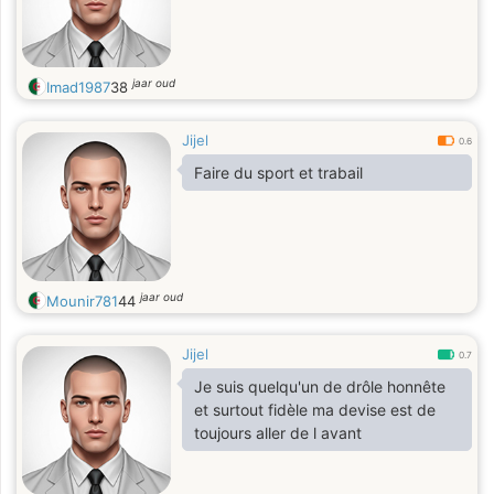
jaar oud
Imad1987
38
Jijel
0.6
Faire du sport et trabail
jaar oud
Mounir781
44
Jijel
0.7
Je suis quelqu'un de drôle honnête
et surtout fidèle ma devise est de
toujours aller de l avant