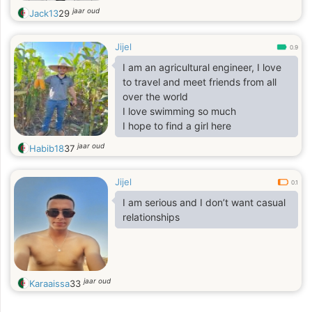
jaar oud
Jack13
29
Jijel
0.9
I am an agricultural engineer, I love
to travel and meet friends from all
over the world
I love swimming so much
I hope to find a girl here
jaar oud
Habib18
37
Jijel
0.1
I am serious and I don’t want casual
relationships
jaar oud
Karaaissa
33