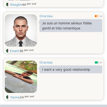
jaar oud
Gheghh
44
Ghardaia
0.3
Je suis un homme sérieux fidèle
gentil et très romantique
jaar oud
Emarh
36
Ghardaia
0.7
I want a very good relationship
jaar oud
Yacine
24