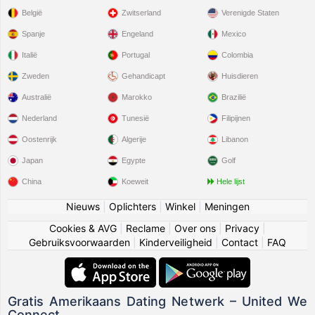
België
Zwitserland
Verenigde Staten
Spanje
Engeland
Mexico
Italië
Portugal
Colombia
Zweden
Gehandicapt
Huisdieren
Australië
Marokko
Brazilië
Nederland
Tunesië
Filipijnen
Oostenrijk
Algerije
Libanon
Japan
Egypte
Golf
China
Koeweit
Hele lijst
Nieuws
|
Oplichters
|
Winkel
|
Meningen
Cookies & AVG
|
Reclame
|
Over ons
|
Privacy
|
Gebruiksvoorwaarden
|
Kinderveiligheid
|
Contact
|
FAQ
Gratis Amerikaans Dating Netwerk – United We
Connect