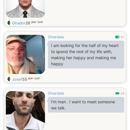
jaar oud
Ghador
26
Ghardaia
0.7
I am looking for the half of my heart
to spend the rest of my life with,
making her happy and making me
happy
jaar oud
Josef
55
Ghardaia
0.9
I'm man . I want to meet someone
we talk.