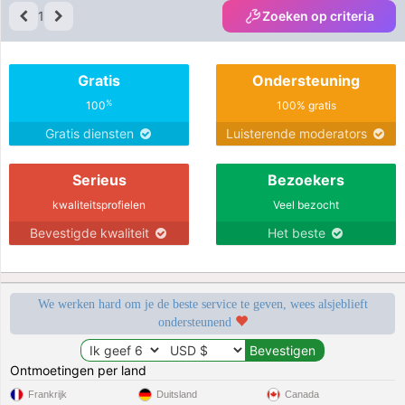
1
Zoeken op criteria
Gratis
Ondersteuning
%
100
100% gratis
Gratis diensten
Luisterende moderators
Serieus
Bezoekers
kwaliteitsprofielen
Veel bezocht
Bevestigde kwaliteit
Het beste
We werken hard om je de beste service te geven, wees alsjeblieft
ondersteunend
Ontmoetingen per land
Frankrijk
Duitsland
Canada