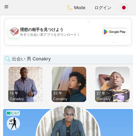
States
Dating
Toggle
Mode
ログイン
navigation
💖
理想の相手を見つけよう
💖
今すぐ出会い系アプリをダウンロード！
💕
💕
出会い 男 Conakry
19 年
32 年
27 年
Conakry
Conakry
Conakry
0.8/1