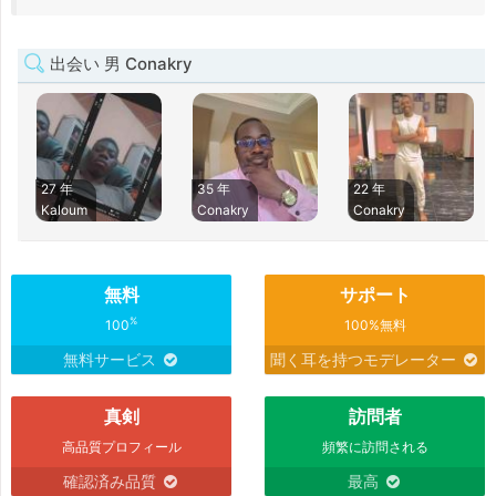
出会い 男 Conakry
27 年
35 年
22 年
Kaloum
Conakry
Conakry
無料
サポート
%
100
100%無料
無料サービス
聞く耳を持つモデレーター
真剣
訪問者
高品質プロフィール
頻繁に訪問される
確認済み品質
最高