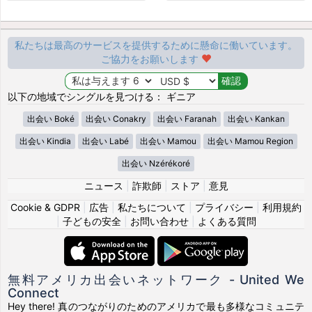
私たちは最高のサービスを提供するために懸命に働いています。
ご協力をお願いします
以下の地域でシングルを見つける： ギニア
出会い Boké
出会い Conakry
出会い Faranah
出会い Kankan
出会い Kindia
出会い Labé
出会い Mamou
出会い Mamou Region
出会い Nzérékoré
ニュース
|
詐欺師
|
ストア
|
意見
Cookie & GDPR
|
広告
|
私たちについて
|
プライバシー
|
利用規約
|
子どもの安全
|
お問い合わせ
|
よくある質問
無料アメリカ出会いネットワーク - United We
Connect
Hey there! 真のつながりのためのアメリカで最も多様なコミュニテ