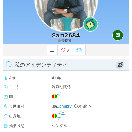
1
Sam2684
長時間
0
私のアイデンティティ
Age
41 年
ここに
深刻な関係
ギニ
国
ア
Conakry
市区町村
Conakry
,
ギニ
出身地
ア
婚姻状態
シングル