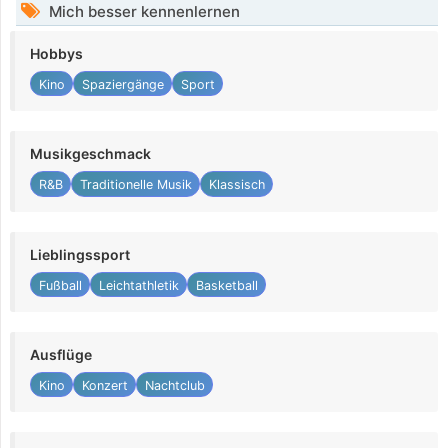
Mich besser kennenlernen
Hobbys
Kino
Spaziergänge
Sport
Musikgeschmack
R&B
Traditionelle Musik
Klassisch
Lieblingssport
Fußball
Leichtathletik
Basketball
Ausflüge
Kino
Konzert
Nachtclub