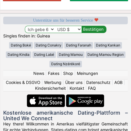
Unterstütze uns für besseren Service
Singles finden in: Guinea
Dating Boké
Dating Conakry
Dating Faranah
Dating Kankan
Dating Kindia
Dating Labé
Dating Mamou
Dating Mamou Region
Dating Nzérékoré
News
|
Fakes
|
Shop
|
Meinungen
Cookies & DSGVO
|
Werbung
|
Über uns
|
Datenschutz
|
AGB
|
Kindersicherheit
|
Kontakt
|
FAQ
Kostenlose amerikanische Dating-Plattform –
United We Connect
Hey there! Willkommen in Amerikas vielfältigster Gemeinschaft
für echte Verbindungen. States-dating.com bringt amerikanische