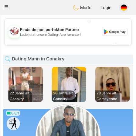
States
Dating
Toggle
Mode
Login
navigation
💖
Finde deinen perfekten Partner
💖
Lade jetzt unsere Dating-App herunter!
💕
💕
Dating Mann in Conakry
22 Jahre alt
28 Jahre alt
28 Jahre alt
Conakry
Conakry
Camayenne
0.8/1