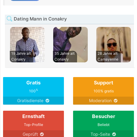
Dating Mann in Conakry
19 Jahre alt
35 Jahre alt
28 Jahre alt
Conakry
Conakry
Camayenne
Gratis
Support
%
100
100% gratis
Gratisdienste
Moderation
Ernsthaft
Besucher
Top-Profile
Beliebt
Geprüft
Top-Seite