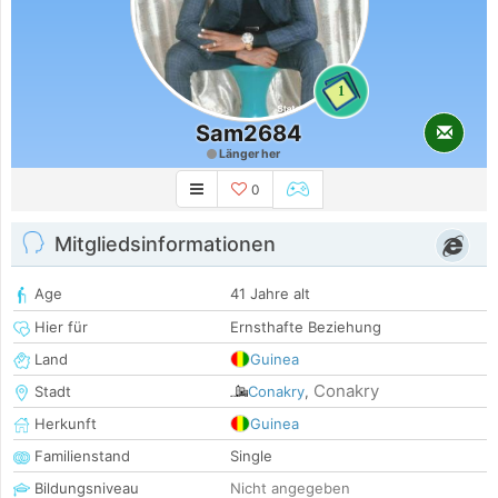
1
Sam2684
Länger her
0
Mitgliedsinformationen
Age
41 Jahre alt
Hier für
Ernsthafte Beziehung
Land
Guinea
Conakry
Stadt
Conakry
,
Herkunft
Guinea
Familienstand
Single
Bildungsniveau
Nicht angegeben