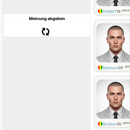
Jahre 
245857
19
Meinung abgeben
Jahr
Samoura
35
Jahre
Bonjour
30