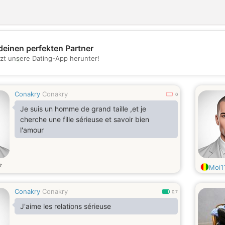
deinen perfekten Partner
💖
tzt unsere Dating-App herunter!
💕
Conakry
Conakry
0
Je suis un homme de grand taille ,et je
cherche une fille sérieuse et savoir bien
l'amour
t
Moi1
Conakry
Conakry
0.7
J'aime les relations sérieuse