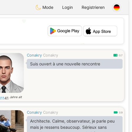
Mode
Login
Registrieren
💖
💕
Conakry
Conakry
0.7
Suis ouvert à une nouvelle rencontre
Jahre alt
111
41
Conakry
Conakry
0.9
Architecte. Calme, observateur, je parle peu
mais je ressens beaucoup. Sérieux sans