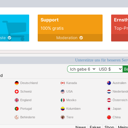
Support
Ernsth
100% gratis
Top-Pr
nste
Moderation
Unterstütze uns für besseren Se
nd
Deutschland
Kanada
Australien
Schweiz
USA
Niederland
England
Mexiko
Österreich
Portugal
Kolumbien
Japan
Behinderte
Tiere
China
News
|
Fakes
|
Shop
|
Mein