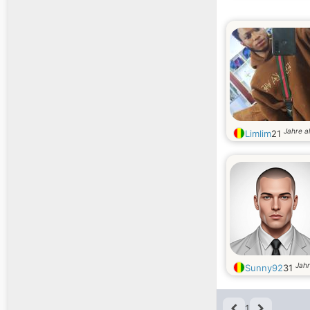
Jahre al
Limlim
21
Jahr
Sunny92
31
1