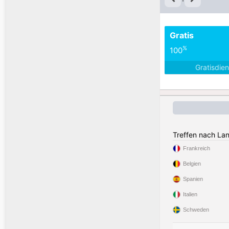
Gratis
%
100
Gratisdie
Treffen nach La
Frankreich
Belgien
Spanien
Italien
Schweden