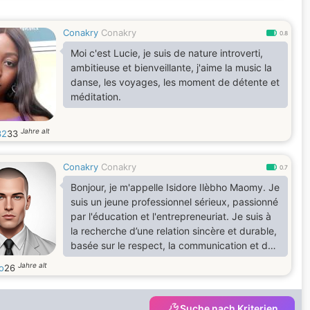
Conakry
Conakry
0.8
Moi c'est Lucie, je suis de nature introverti,
ambitieuse et bienveillante, j'aime la music la
danse, les voyages, les moment de détente et
méditation.
Jahre alt
32
33
Conakry
Conakry
0.7
Bonjour, je m'appelle Isidore Ilèbho Maomy. Je
suis un jeune professionnel sérieux, passionné
par l'éducation et l'entrepreneuriat. Je suis à
la recherche d’une relation sincère et durable,
basée sur le respect, la communication et des
valeurs solides. Si vous partagez cette vision
Jahre alt
o
26
et souhaitez faire connaissance, n’hésitez pas
à me contacter.
Suche nach Kriterien