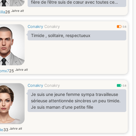
fière de l’être suis de cœur avec toutes ce
que je fait je fait le bhoneur de mais
Jahre alt
illa
26
vacanciers et amis et famille suis a guérir
militairement des forcé spécial guinéen je
Conakry
Conakry
vous aimes et remercie beaucoup car sans
0.6
vous ils n’y pas de animations
Timide , solitaire, respectueux
Jahre alt
omx7
25
Conakry
Conakry
0.8
Je suis une jeune femme sympa travailleuse
sérieuse attentionnée sincères un peu timide.
Je suis maman d'une petite fille
Jahre alt
de
33