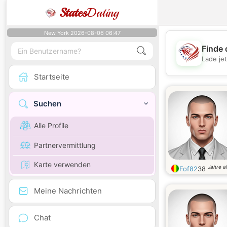
States
Dating
New York 2026-08-06 06:47
Finde 
Lade je
Startseite
Suchen
Alle Profile
Partnervermittlung
Karte verwenden
Jahre al
Fof82
38
Meine Nachrichten
Chat