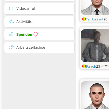
Videoanruf
Tambajeant
26
Aktivitäten
Spenden
Arbeitszeitachse
Jahre a
Farroh
23