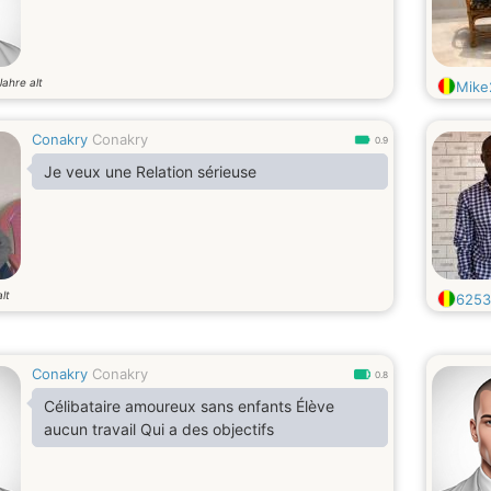
Jahre alt
Mike
Conakry
Conakry
0.9
Je veux une Relation sérieuse
lt
6253
Conakry
Conakry
0.8
Célibataire amoureux sans enfants Élève
aucun travail Qui a des objectifs