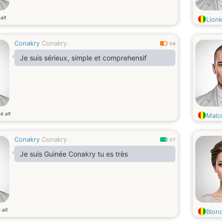
alt
Lionk
Conakry
Conakry
0.6
Je suis sérieux, simple et comprehensif
e alt
Malc
Conakry
Conakry
0.7
Je suis Guinée Conakry tu es très
 alt
Blon