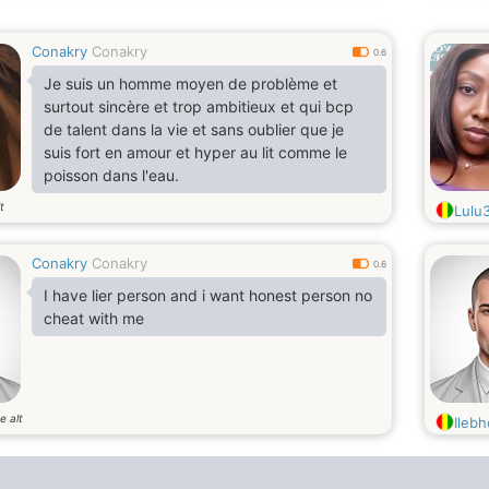
Conakry
Conakry
0.6
Je suis un homme moyen de problème et
surtout sincère et trop ambitieux et qui bcp
de talent dans la vie et sans oublier que je
suis fort en amour et hyper au lit comme le
poisson dans l'eau.
t
Lulu
Conakry
Conakry
0.6
I have lier person and i want honest person no
cheat with me
e alt
Ilebh