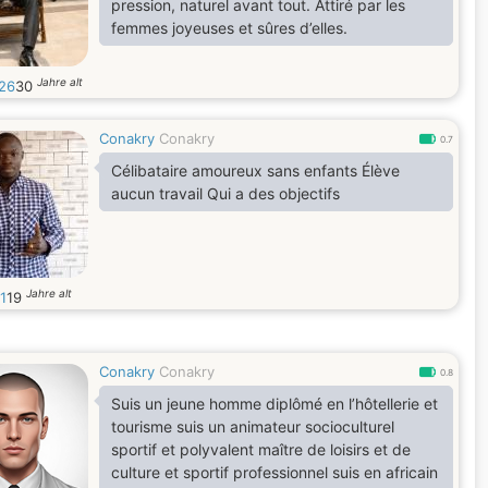
pression, naturel avant tout. Attiré par les
femmes joyeuses et sûres d’elles.
Jahre alt
26
30
Conakry
Conakry
0.7
Célibataire amoureux sans enfants Élève
aucun travail Qui a des objectifs
Jahre alt
1
19
Conakry
Conakry
0.8
Suis un jeune homme diplômé en l’hôtellerie et
tourisme suis un animateur socioculturel
sportif et polyvalent maître de loisirs et de
culture et sportif professionnel suis en africain