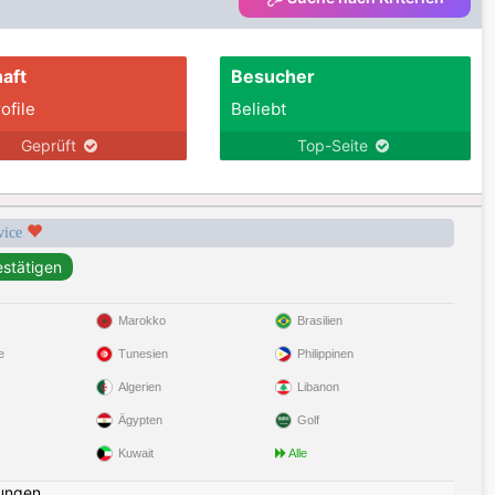
aft
Besucher
ofile
Beliebt
Geprüft
Top-Seite
rvice
Marokko
Brasilien
e
Tunesien
Philippinen
Algerien
Libanon
Ägypten
Golf
Kuwait
Alle
ungen