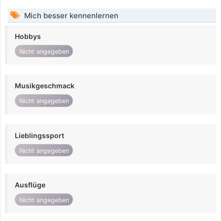
Mich besser kennenlernen
Hobbys
Nicht angegeben
Musikgeschmack
Nicht angegeben
Lieblingssport
Nicht angegeben
Ausflüge
Nicht angegeben