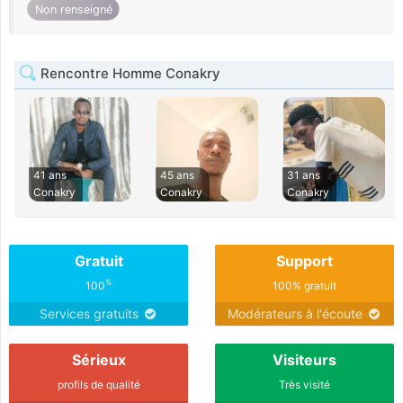
Non renseigné
Rencontre Homme Conakry
41 ans
45 ans
31 ans
Conakry
Conakry
Conakry
Gratuit
Support
%
100
100% gratuit
Services gratuits
Modérateurs à l'écoute
Sérieux
Visiteurs
profils de qualité
Très visité