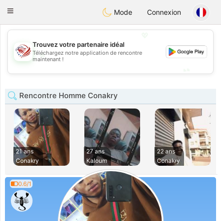
States
Dating
Toggle
Mode
Connexion
navigation
💖
Trouvez votre partenaire idéal
💖
Téléchargez notre application de rencontre
maintenant !
💕
💕
Rencontre Homme Conakry
21 ans
27 ans
22 ans
Conakry
Kaloum
Conakry
0.6/1