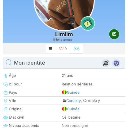
1
Limlim
longtemps
0
Mon identité
Âge
21 ans
Ici pour
Relation sérieuse
Pays
Guinée
Conakry
Ville
Conakry
,
Origine
Guinée
État civil
Célibataire
Niveau academic
Non renseigné