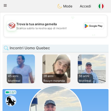
States
Dating
Toggle
Mode
Accedi
navigation
💖
Trova la tua anima gemella
💖
Scarica subito la nostra app di incontri!
💕
💕
Incontri Uomo Quebec
45 anni
28 anni
56 anni
Montreal
Rouyn-noranda
Montreal
0.9/1