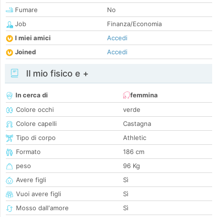
Fumare
No
Job
Finanza/Economia
I miei amici
Accedi
Joined
Accedi
Il mio fisico e +
In cerca di
femmina
Colore occhi
verde
Colore capelli
Castagna
Tipo di corpo
Athletic
Formato
186 cm
peso
96 Kg
Avere figli
Sì
Vuoi avere figli
Sì
Mosso dall'amore
Sì