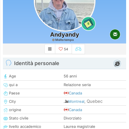
6
Andyandy
Molto tempo
54
Identità personale
Age
56 anni
qui a
Relazione seria
Paese
Canada
Quebec
City
Montreal
,
origine
Canada
Stato civile
Divorziato
livello accademico
Laurea magistrale