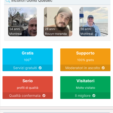
Incontri Uomo Quebec
54 anni
28 anni
56 anni
Montreal
Rouyn-noranda
Montreal
Gratis
Supporto
%
100
100% gratis
Servizi gratuiti
Moderatori in ascolto
Serio
Visitatori
profili di qualità
Molto visitato
Qualità confermata
Il migliore