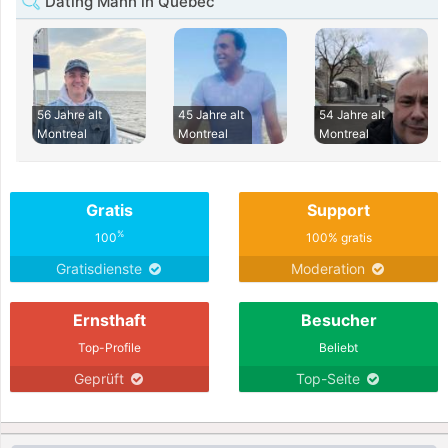
Dating Mann in Quebec
56 Jahre alt
45 Jahre alt
54 Jahre alt
Montreal
Montreal
Montreal
Gratis
Support
%
100
100% gratis
Gratisdienste
Moderation
Ernsthaft
Besucher
Top-Profile
Beliebt
Geprüft
Top-Seite