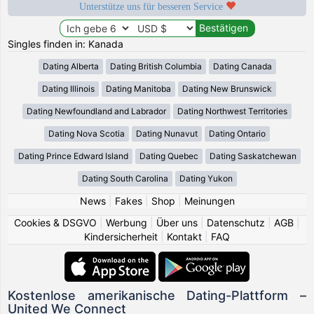
Unterstütze uns für besseren Service
Singles finden in: Kanada
Dating Alberta
Dating British Columbia
Dating Canada
Dating Illinois
Dating Manitoba
Dating New Brunswick
Dating Newfoundland and Labrador
Dating Northwest Territories
Dating Nova Scotia
Dating Nunavut
Dating Ontario
Dating Prince Edward Island
Dating Quebec
Dating Saskatchewan
Dating South Carolina
Dating Yukon
News
|
Fakes
|
Shop
|
Meinungen
Cookies & DSGVO
|
Werbung
|
Über uns
|
Datenschutz
|
AGB
|
Kindersicherheit
|
Kontakt
|
FAQ
Kostenlose amerikanische Dating-Plattform –
United We Connect