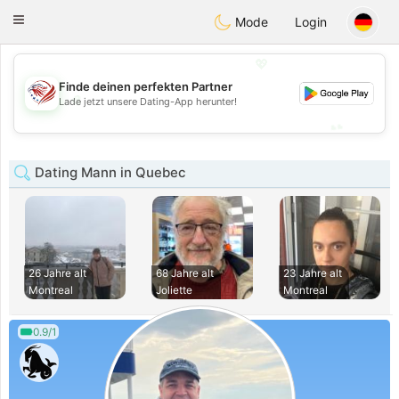
States
Dating
Toggle
Mode
Login
navigation
💖
Finde deinen perfekten Partner
💖
Lade jetzt unsere Dating-App herunter!
💕
💕
Dating Mann in Quebec
26 Jahre alt
68 Jahre alt
23 Jahre alt
Montreal
Joliette
Montreal
0.9/1