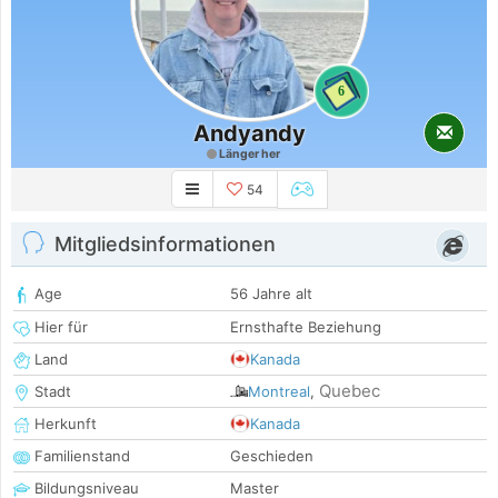
6
Andyandy
Länger her
54
Mitgliedsinformationen
Age
56 Jahre alt
Hier für
Ernsthafte Beziehung
Land
Kanada
Quebec
Stadt
Montreal
,
Herkunft
Kanada
Familienstand
Geschieden
Bildungsniveau
Master